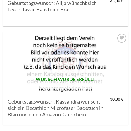
35,00
€
Geburtstagswunsch: Alija wünscht sich
Lego Classic Bausteine Box
AUF MEINE
MERKLISTE
SETZEN
WUNSCH WURDE ERFÜLLT
30,00
€
Geburtstagswunsch: Kassandra wünscht
sich ein Decathlon Microfaser Badetuch in
Blau und einen Amazon-Gutschein