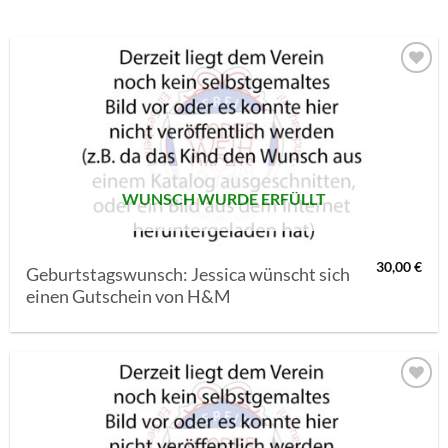
AUF MEINE
MERKLISTE
SETZEN
WUNSCH WURDE ERFÜLLT
30,00
€
Geburtstagswunsch: Jessica wünscht sich
einen Gutschein von H&M
AUF MEINE
MERKLISTE
SETZEN