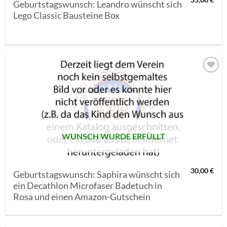
35,00
€
Geburtstagswunsch: Leandro wünscht sich
Lego Classic Bausteine Box
AUF MEINE
MERKLISTE
SETZEN
WUNSCH WURDE ERFÜLLT
30,00
€
Geburtstagswunsch: Saphira wünscht sich
ein Decathlon Microfaser Badetuch in
Rosa und einen Amazon-Gutschein