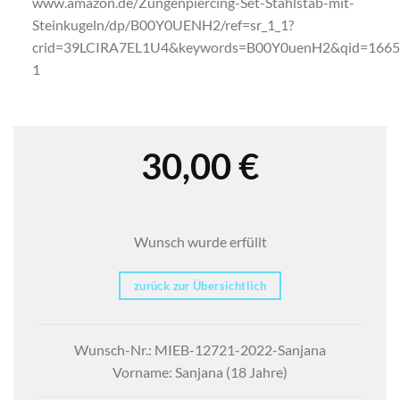
www.amazon.de/Zungenpiercing-Set-Stahlstab-mit-
Steinkugeln/dp/B00Y0UENH2/ref=sr_1_1?
crid=39LCIRA7EL1U4&keywords=B00Y0uenH2&qid=1665
1
30,00
€
Wunsch wurde erfüllt
zurück zur Übersichtlich
Wunsch-Nr.: MIEB-12721-2022-Sanjana
Vorname: Sanjana (18 Jahre)