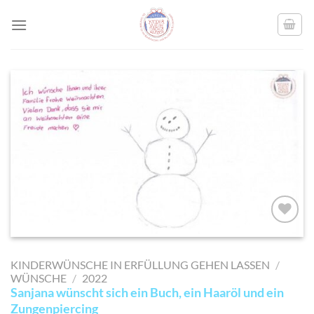
Skip
to
content
AUF MEINE
MERKLISTE
KINDERWÜNSCHE IN ERFÜLLUNG GEHEN LASSEN
/
SETZEN
WÜNSCHE
/
2022
Sanjana wünscht sich ein Buch, ein Haaröl und ein
Zungenpiercing