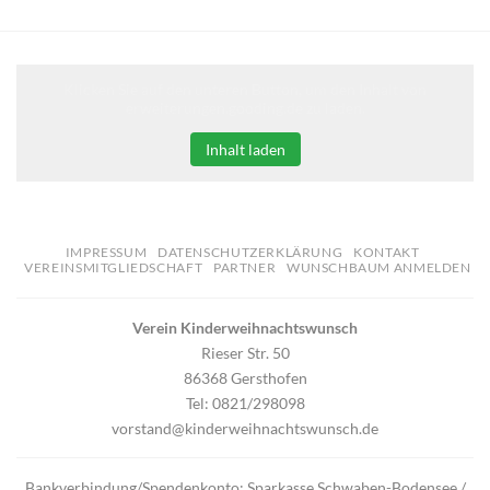
Klicken Sie auf den unteren Button, um den Inhalt von
erweiterungen.gooding.de zu laden.
Inhalt laden
IMPRESSUM
DATENSCHUTZERKLÄRUNG
KONTAKT
VEREINSMITGLIEDSCHAFT
PARTNER
WUNSCHBAUM ANMELDEN
Verein Kinderweihnachtswunsch
Rieser Str. 50
86368 Gersthofen
Tel: 0821/298098
vorstand@kinderweihnachtswunsch.de
Bankverbindung/Spendenkonto: Sparkasse Schwaben-Bodensee /