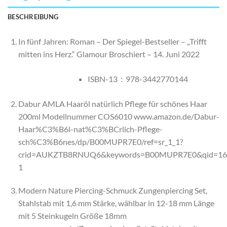
BESCHREIBUNG
In fünf Jahren: Roman – Der Spiegel-Bestseller – „Trifft
mitten ins Herz.“ Glamour
Broschiert – 14. Juni 2022
ISBN-13 ‏ : ‎
978-3442770144
Dabur AMLA Haaröl natürlich Pflege für schönes Haar
200ml Modellnummer COS6010 www.amazon.de/Dabur-
Haar%C3%B6l-nat%C3%BCrlich-Pflege-
sch%C3%B6nes/dp/B00MUPR7E0/ref=sr_1_1?
crid=AUKZTB8RNUQ6&keywords=B00MUPR7E0&qid=166
1
Modern Nature Piercing-Schmuck Zungenpiercing Set,
Stahlstab mit 1,6 mm Stärke, wählbar in 12-18 mm Länge
mit 5 Steinkugeln Größe 18mm