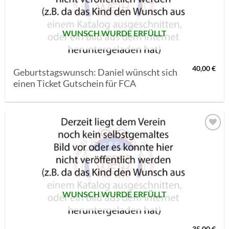
WUNSCH WURDE ERFÜLLT
40,00
€
Geburtstagswunsch: Daniel wünscht sich
einen Ticket Gutschein für FCA
AUF MEINE
MERKLISTE
SETZEN
WUNSCH WURDE ERFÜLLT