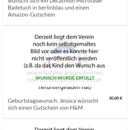
wünscht sich ein Decathlon Microfaser
Badetuch in berlinblau und einen
Amazon-Gutschein
AUF MEINE
MERKLISTE
SETZEN
WUNSCH WURDE ERFÜLLT
30,00
€
Geburtstagswunsch: Jessica wünscht
sich einen Gutschein von H&M