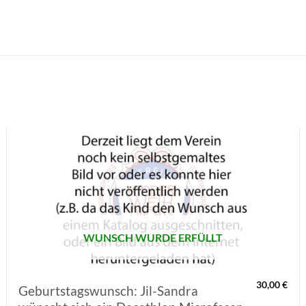
AUF MEINE
MERKLISTE
SETZEN
WUNSCH WURDE ERFÜLLT
30,00
€
Geburtstagswunsch: Jil-Sandra