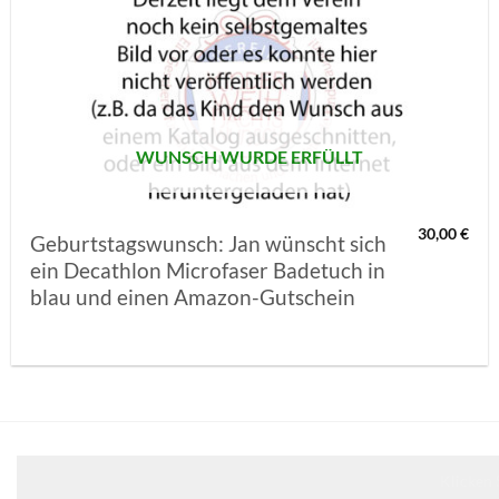
AUF MEINE
MERKLISTE
SETZEN
WUNSCH WURDE ERFÜLLT
30,00
€
Geburtstagswunsch: Jan wünscht sich
ein Decathlon Microfaser Badetuch in
blau und einen Amazon-Gutschein
Klicken 