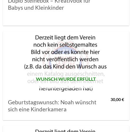
Duplo Steinebox – Kreativbox für
Babys und Kleinkinder
AUF MEINE
MERKLISTE
SETZEN
WUNSCH WURDE ERFÜLLT
30,00
€
Geburtstagswunsch: Noah wünscht
sich eine Kinderkamera