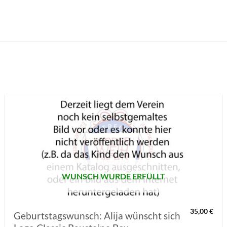
AUF MEINE
MERKLISTE
SETZEN
WUNSCH WURDE ERFÜLLT
35,00
€
Geburtstagswunsch: Alija wünscht sich