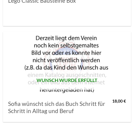
Lego Classic Bausteine Box
AUF MEINE
MERKLISTE
SETZEN
WUNSCH WURDE ERFÜLLT
18,00
€
Sofia wünscht sich das Buch Schritt für
Schritt in Alltag und Beruf