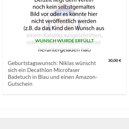
AUF MEINE
MERKLISTE
SETZEN
WUNSCH WURDE ERFÜLLT
30,00
€
Geburtstagswunsch: Niklas wünscht
sich ein Decathlon Microfaser
Badetuch in Blau und einen Amazon-
Gutschein
Sie auf den unteren Button, um den Inhalt von erweiterungen.gooding.de 