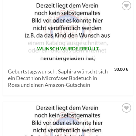
AUF MEINE
MERKLISTE
SETZEN
WUNSCH WURDE ERFÜLLT
30,00
€
Geburtstagswunsch: Saphira wünscht sich
ein Decathlon Microfaser Badetuch in
Rosa und einen Amazon-Gutschein
AUF MEINE
MERKLISTE
SETZEN