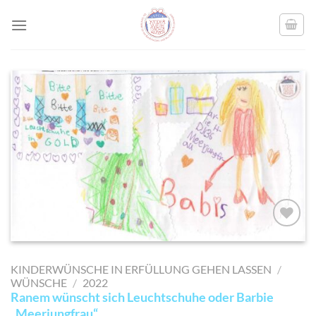
Skip
to
content
AUF MEINE
MERKLISTE
KINDERWÜNSCHE IN ERFÜLLUNG GEHEN LASSEN
/
SETZEN
WÜNSCHE
/
2022
Ranem wünscht sich Leuchtschuhe oder Barbie
„Meerjungfrau“