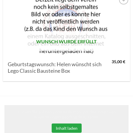
AUF MEINE
MERKLISTE
SETZEN
WUNSCH WURDE ERFÜLLT
35,00
€
Geburtstagswunsch: Helen wünscht sich
Lego Classic Bausteine Box
Klicken Sie auf den unteren Button, um den Inhalt von
erweiterungen.gooding.de zu laden.
Inhalt laden