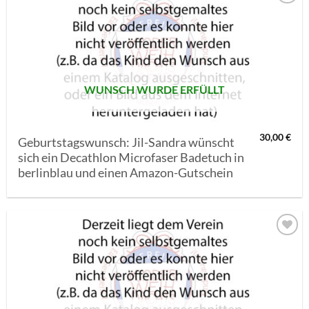
AUF MEINE
MERKLISTE
SETZEN
WUNSCH WURDE ERFÜLLT
30,00
€
Geburtstagswunsch: Jil-Sandra wünscht
sich ein Decathlon Microfaser Badetuch in
berlinblau und einen Amazon-Gutschein
AUF MEINE
MERKLISTE
SETZEN