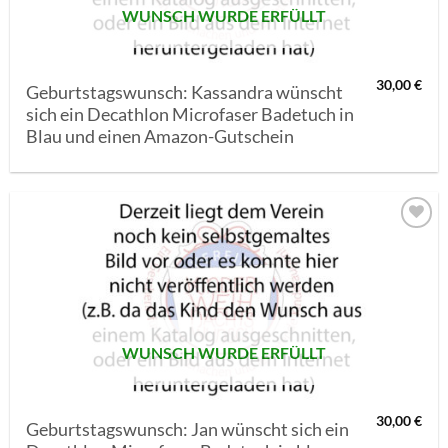
WUNSCH WURDE ERFÜLLT
30,00
€
Geburtstagswunsch: Kassandra wünscht
sich ein Decathlon Microfaser Badetuch in
Blau und einen Amazon-Gutschein
AUF MEINE
MERKLISTE
SETZEN
WUNSCH WURDE ERFÜLLT
30,00
€
Geburtstagswunsch: Jan wünscht sich ein