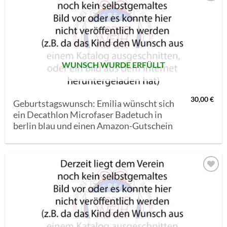
AUF MEINE
MERKLISTE
SETZEN
WUNSCH WURDE ERFÜLLT
30,00
€
Geburtstagswunsch: Emilia wünscht sich
ein Decathlon Microfaser Badetuch in
berlin blau und einen Amazon-Gutschein
AUF MEINE
MERKLISTE
SETZEN