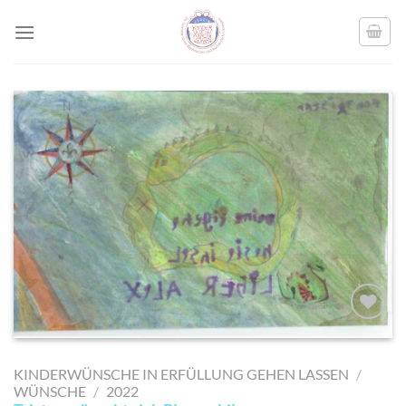
Skip
to
content
AUF MEINE
MERKLISTE
KINDERWÜNSCHE IN ERFÜLLUNG GEHEN LASSEN
/
SETZEN
WÜNSCHE
/
2022