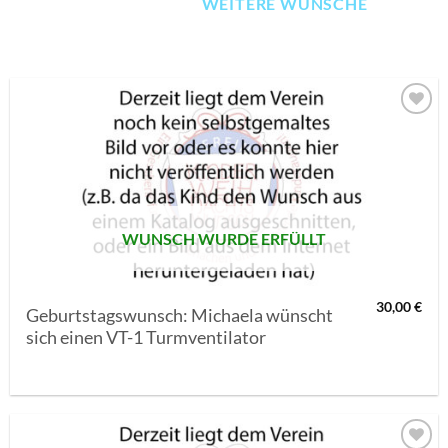
WEITERE WÜNSCHE
AUF MEINE
MERKLISTE
SETZEN
WUNSCH WURDE ERFÜLLT
30,00
€
Geburtstagswunsch: Michaela wünscht
sich einen VT-1 Turmventilator