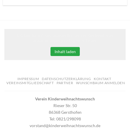
Klicken Sie auf den unteren Button, um den Inhalt von
erweiterungen.gooding.de zu laden.
Inhalt laden
IMPRESSUM
DATENSCHUTZERKLÄRUNG
KONTAKT
VEREINSMITGLIEDSCHAFT
PARTNER
WUNSCHBAUM ANMELDEN
Verein Kinderweihnachtswunsch
Rieser Str. 50
86368 Gersthofen
Tel: 0821/298098
vorstand@kinderweihnachtswunsch.de