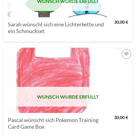
WUNSCH WURDE ERFÜLLT
30,00
€
Sarah wünscht sich eine Lichterkette und
ein Schmuckset
AUF MEINE
MERKLISTE
SETZEN
WUNSCH WURDE ERFÜLLT
30,00
€
Pascal wünscht sich Pokemon Training
Card Game Box