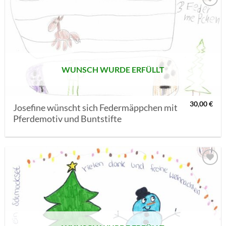
AUF MEINE
MERKLISTE
SETZEN
WUNSCH WURDE ERFÜLLT
30,00
€
Josefine wünscht sich Federmäppchen mit
Pferdemotiv und Buntstifte
AUF MEINE
MERKLISTE
SETZEN