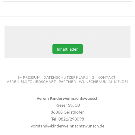
Klicken Sie auf den unteren Button, um den Inhalt von
erweiterungen.gooding.de zu laden.
Inhalt laden
IMPRESSUM
DATENSCHUTZERKLÄRUNG
KONTAKT
VEREINSMITGLIEDSCHAFT
PARTNER
WUNSCHBAUM ANMELDEN
Verein Kinderweihnachtswunsch
Rieser Str. 50
86368 Gersthofen
Tel: 0821/298098
vorstand@kinderweihnachtswunsch.de