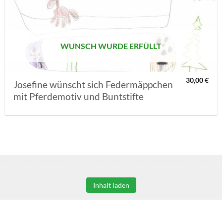
MERKLISTE
SETZEN
WUNSCH WURDE ERFÜLLT
30,00
€
Josefine wünscht sich Federmäppchen
mit Pferdemotiv und Buntstifte
Sie auf den unteren Button, um den Inhalt von erweiterungen.gooding.de 
Inhalt laden