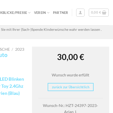
0,00
€
KBLICKE/PRESSE
VEREIN
PARTNER
 Sie mit Ihrer (Sach-)Spende Kinderwünsche wahr werden lassen .
SCHE
/
2023
uto
30,00
€
Wunsch wurde erfüllt
 LED Blinken
 Toy 2.4Ghz
zurück zur Übersichtlich
ien (Blau)
Wunsch-Nr.: HZT-24397-2023-
Arian J.