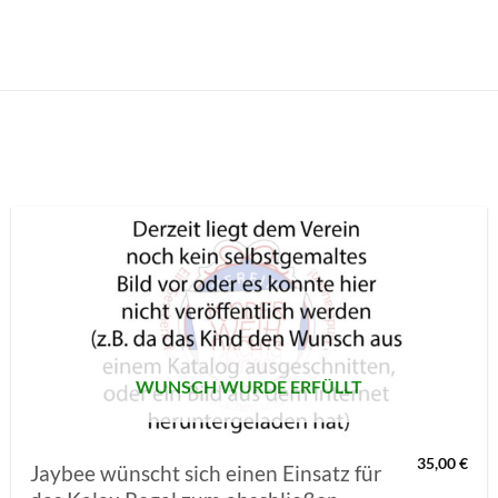
AUF MEINE
MERKLISTE
SETZEN
WUNSCH WURDE ERFÜLLT
35,00
€
Jaybee wünscht sich einen Einsatz für