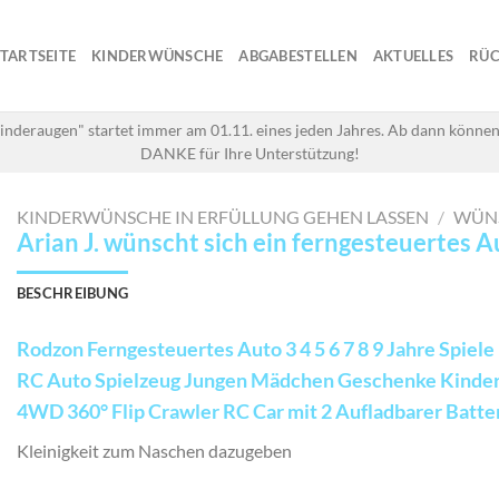
STARTSEITE
KINDERWÜNSCHE
ABGABESTELLEN
AKTUELLES
RÜC
inderaugen" startet immer am 01.11. eines jeden Jahres. Ab dann können
DANKE für Ihre Unterstützung!
KINDERWÜNSCHE IN ERFÜLLUNG GEHEN LASSEN
/
WÜN
Arian J. wünscht sich ein ferngesteuertes A
BESCHREIBUNG
Rodzon Ferngesteuertes Auto 3 4 5 6 7 8 9 Jahre Spiele
RC Auto Spielzeug Jungen Mädchen Geschenke Kinder
4WD 360° Flip Crawler RC Car mit 2 Aufladbarer Batter
Kleinigkeit zum Naschen dazugeben