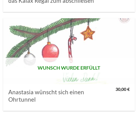
das Kalax Regal zum abschließen
AUF MEINE
MERKLISTE
SETZEN
WUNSCH WURDE ERFÜLLT
30,00
€
Anastasia wünscht sich einen
Ohrtunnel