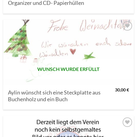
Organizer und CD- Papierhüllen
AUF MEINE
MERKLISTE
SETZEN
WUNSCH WURDE ERFÜLLT
30,00
€
Aylin wünscht sich eine Steckplatte aus
Buchenholz und ein Buch
AUF MEINE