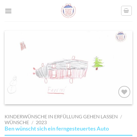
Skip
to
content
AUF MEINE
MERKLISTE
KINDERWÜNSCHE IN ERFÜLLUNG GEHEN LASSEN
/
SETZEN
WÜNSCHE
/
2023
Ben wünscht sich ein ferngesteuertes Auto