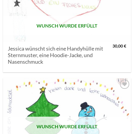
SETZEN
WUNSCH WURDE ERFÜLLT
30,00
€
Jessica wünscht sich eine Handyhülle mit
Sternmuster, eine Hoodie-Jacke, und
Nasenschmuck
AUF MEINE
MERKLISTE
SETZEN
WUNSCH WURDE ERFÜLLT