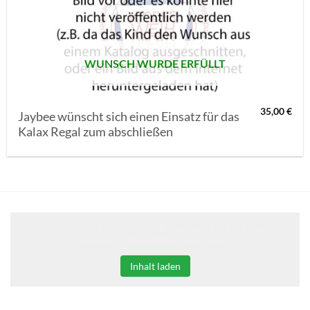
MERKLISTE
SETZEN
WUNSCH WURDE ERFÜLLT
35,00
€
Jaybee wünscht sich einen Einsatz für das
Kalax Regal zum abschließen
Klicken Sie auf den unteren Button, um den Inhalt von
erweiterungen.gooding.de zu laden.
Inhalt laden