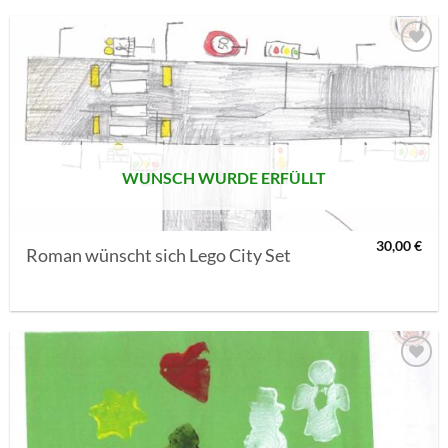
AUF MEINE
MERKLISTE
SETZEN
WUNSCH WURDE ERFÜLLT
30,00
€
Roman wünscht sich Lego City Set
AUF MEINE
MERKLISTE
SETZEN