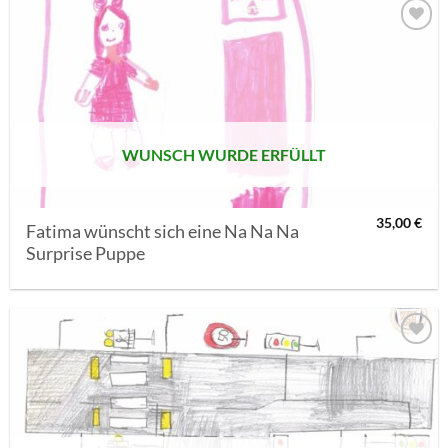
AUF MEINE
MERKLISTE
SETZEN
WUNSCH WURDE ERFÜLLT
35,00
€
Fatima wünscht sich eine Na Na Na
Surprise Puppe
AUF MEINE
MERKLISTE
SETZEN