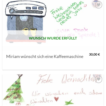
AUF MEINE
MERKLISTE
SETZEN
WUNSCH WURDE ERFÜLLT
30,00
€
Miriam wünscht sich eine Kaffeemaschine
AUF MEINE
MERKLISTE
SETZEN