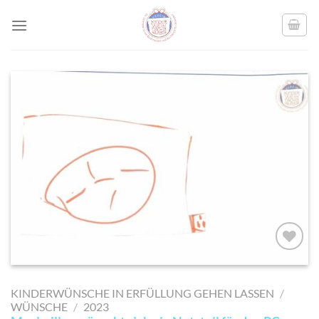
Skip
to
content
AUF MEINE
MERKLISTE
KINDERWÜNSCHE IN ERFÜLLUNG GEHEN LASSEN
/
SETZEN
WÜNSCHE
/
2023