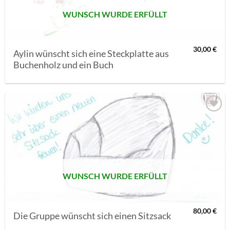
WUNSCH WURDE ERFÜLLT
30,00
€
Aylin wünscht sich eine Steckplatte aus
Buchenholz und ein Buch
AUF MEINE
MERKLISTE
SETZEN
WUNSCH WURDE ERFÜLLT
80,00
€
Die Gruppe wünscht sich einen Sitzsack