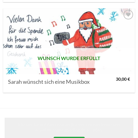
AUF MEINE
MERKLISTE
SETZEN
WUNSCH WURDE ERFÜLLT
30,00
€
Sarah wünscht sich eine Musikbox
Klicken Sie auf den unteren Button, um den Inhalt von
erweiterungen.gooding.de zu laden.