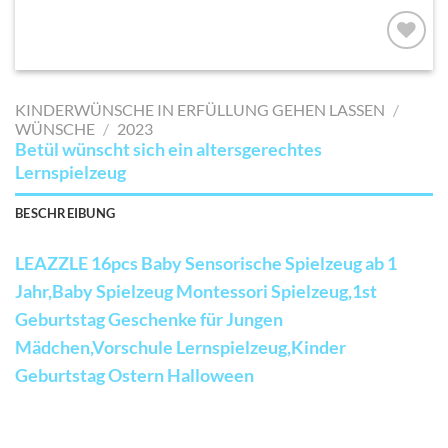
AUF MEINE
MERKLISTE
KINDERWÜNSCHE IN ERFÜLLUNG GEHEN LASSEN
/
SETZEN
WÜNSCHE
/
2023
Betül wünscht sich ein altersgerechtes
Lernspielzeug
BESCHREIBUNG
LEAZZLE 16pcs Baby Sensorische Spielzeug ab 1
Jahr,Baby Spielzeug Montessori Spielzeug,1st
Geburtstag Geschenke für Jungen
Mädchen,Vorschule Lernspielzeug,Kinder
Geburtstag Ostern Halloween