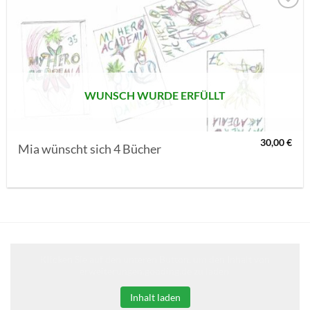
AUF MEINE
MERKLISTE
SETZEN
WUNSCH WURDE ERFÜLLT
30,00
€
Mia wünscht sich 4 Bücher
Klicken Sie auf den unteren Button, um den Inhalt von
erweiterungen.gooding.de zu laden.
Inhalt laden