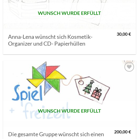
WUNSCH WURDE ERFÜLLT
30,00
€
Anna-Lena wünscht sich Kosmetik-
Organizer und CD- Papierhüllen
AUF MEINE
MERKLISTE
SETZEN
WUNSCH WURDE ERFÜLLT
200,00
€
Die gesamte Gruppe wünscht sich einen