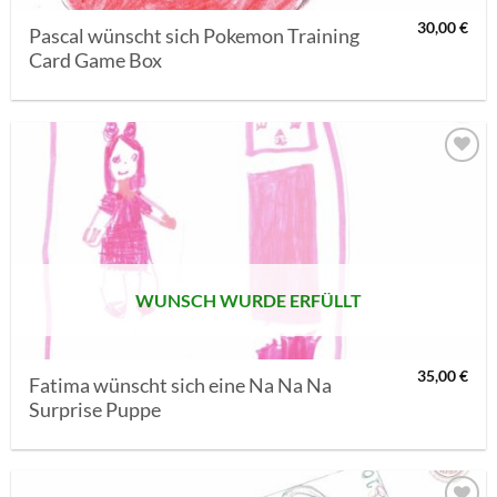
30,00
€
Pascal wünscht sich Pokemon Training
Card Game Box
AUF MEINE
MERKLISTE
SETZEN
WUNSCH WURDE ERFÜLLT
35,00
€
Fatima wünscht sich eine Na Na Na
Surprise Puppe