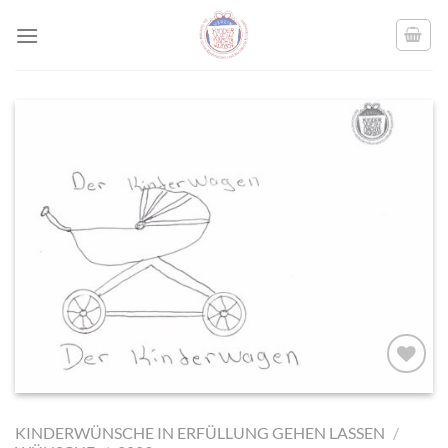
Skip
to
content
AUF MEINE
MERKLISTE
KINDERWÜNSCHE IN ERFÜLLUNG GEHEN LASSEN
/
SETZEN