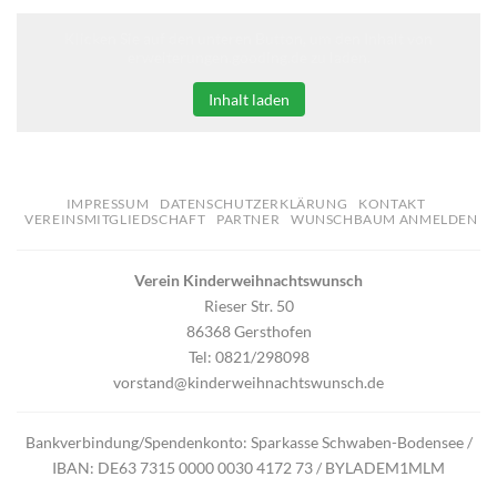
Klicken Sie auf den unteren Button, um den Inhalt von
erweiterungen.gooding.de zu laden.
Inhalt laden
IMPRESSUM
DATENSCHUTZERKLÄRUNG
KONTAKT
VEREINSMITGLIEDSCHAFT
PARTNER
WUNSCHBAUM ANMELDEN
Verein Kinderweihnachtswunsch
Rieser Str. 50
86368 Gersthofen
Tel: 0821/298098
vorstand@kinderweihnachtswunsch.de
Bankverbindung/Spendenkonto: Sparkasse Schwaben-Bodensee /
IBAN: DE63 7315 0000 0030 4172 73 / BYLADEM1MLM