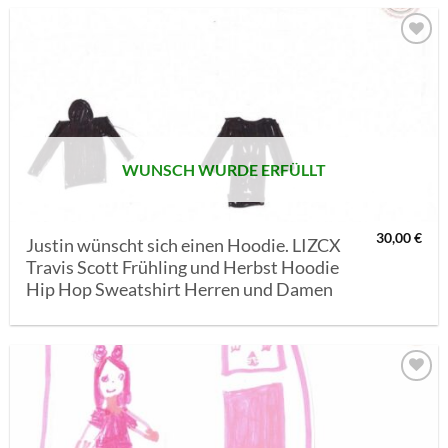
AUF MEINE
MERKLISTE
SETZEN
WUNSCH WURDE ERFÜLLT
30,00
€
Justin wünscht sich einen Hoodie. LIZCX
Travis Scott Frühling und Herbst Hoodie
Hip Hop Sweatshirt Herren und Damen
AUF MEINE
MERKLISTE
SETZEN