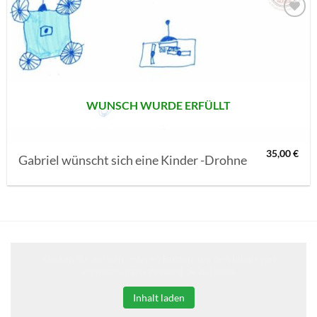
AUF MEINE
MERKLISTE
SETZEN
WUNSCH WURDE ERFÜLLT
35,00
€
Gabriel wünscht sich eine Kinder -Drohne
Klicken Sie auf den unteren Button, um den Inhalt von
erweiterungen.gooding.de zu laden.
Inhalt laden