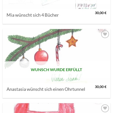
30,00
€
Mia wünscht sich 4 Bücher
AUF MEINE
MERKLISTE
SETZEN
WUNSCH WURDE ERFÜLLT
30,00
€
Anastasia wünscht sich einen Ohrtunnel