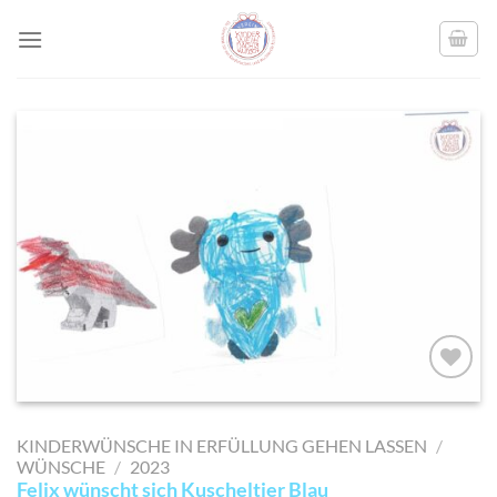
Skip
to
content
AUF MEINE
MERKLISTE
KINDERWÜNSCHE IN ERFÜLLUNG GEHEN LASSEN
/
SETZEN
WÜNSCHE
/
2023
Felix wünscht sich Kuscheltier Blau