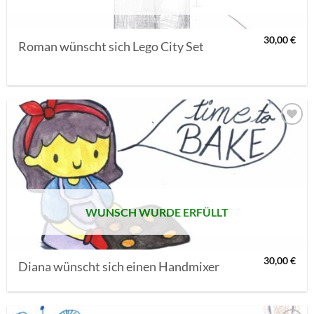
30,00
€
Roman wünscht sich Lego City Set
AUF MEINE
MERKLISTE
SETZEN
WUNSCH WURDE ERFÜLLT
30,00
€
Diana wünscht sich einen Handmixer