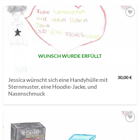
AUF MEINE
MERKLISTE
SETZEN
WUNSCH WURDE ERFÜLLT
30,00
€
Jessica wünscht sich eine Handyhülle mit
Sternmuster, eine Hoodie-Jacke, und
Nasenschmuck
AUF MEINE
MERKLISTE
SETZEN