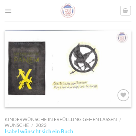
Skip
to
content
AUF MEINE
MERKLISTE
KINDERWÜNSCHE IN ERFÜLLUNG GEHEN LASSEN
/
SETZEN
WÜNSCHE
/
2023
Isabel wünscht sich ein Buch