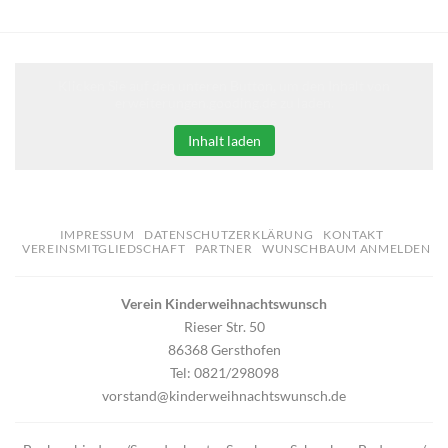
Klicken Sie auf den unteren Button, um den Inhalt von
erweiterungen.gooding.de zu laden.
Inhalt laden
IMPRESSUM
DATENSCHUTZERKLÄRUNG
KONTAKT
VEREINSMITGLIEDSCHAFT
PARTNER
WUNSCHBAUM ANMELDEN
Verein Kinderweihnachtswunsch
Rieser Str. 50
86368 Gersthofen
Tel: 0821/298098
vorstand@kinderweihnachtswunsch.de