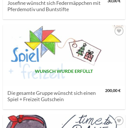
30,00
€
Josefine wünscht sich Federmäppchen mit
Pferdemotiv und Buntstifte
AUF MEINE
MERKLISTE
SETZEN
WUNSCH WURDE ERFÜLLT
200,00
€
Die gesamte Gruppe wünscht sich einen
Spiel + Freizeit Gutschein