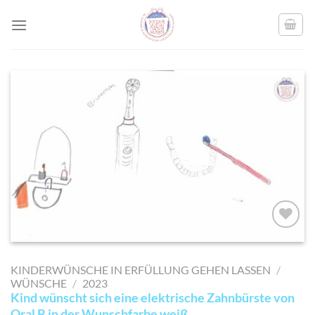
Skip
to
content
AUF MEINE
MERKLISTE
KINDERWÜNSCHE IN ERFÜLLUNG GEHEN LASSEN
/
SETZEN
WÜNSCHE
/
2023
Kind wünscht sich eine elektrische Zahnbürste von
Oral B in der Wunschfarbe weiß