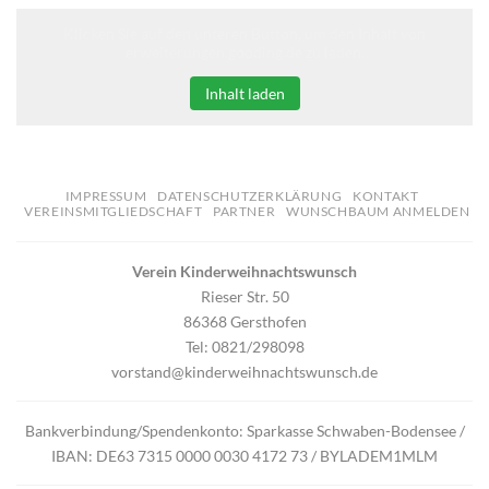
Klicken Sie auf den unteren Button, um den Inhalt von
erweiterungen.gooding.de zu laden.
Inhalt laden
IMPRESSUM
DATENSCHUTZERKLÄRUNG
KONTAKT
VEREINSMITGLIEDSCHAFT
PARTNER
WUNSCHBAUM ANMELDEN
Verein Kinderweihnachtswunsch
Rieser Str. 50
86368 Gersthofen
Tel: 0821/298098
vorstand@kinderweihnachtswunsch.de
Bankverbindung/Spendenkonto: Sparkasse Schwaben-Bodensee /
IBAN: DE63 7315 0000 0030 4172 73 / BYLADEM1MLM