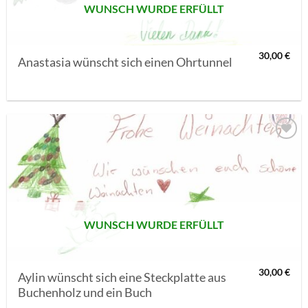
WUNSCH WURDE ERFÜLLT
30,00
€
Anastasia wünscht sich einen Ohrtunnel
AUF MEINE
MERKLISTE
SETZEN
WUNSCH WURDE ERFÜLLT
30,00
€
Aylin wünscht sich eine Steckplatte aus
Buchenholz und ein Buch