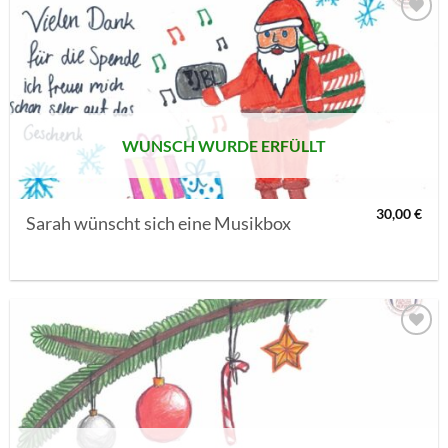
AUF MEINE
MERKLISTE
SETZEN
WUNSCH WURDE ERFÜLLT
30,00
€
Sarah wünscht sich eine Musikbox
AUF MEINE
MERKLISTE
SETZEN