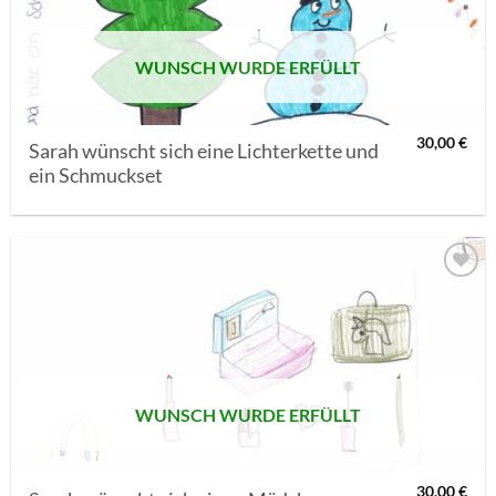
WUNSCH WURDE ERFÜLLT
30,00
€
Sarah wünscht sich eine Lichterkette und
ein Schmuckset
AUF MEINE
MERKLISTE
SETZEN
WUNSCH WURDE ERFÜLLT
30,00
€