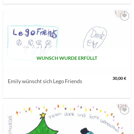
AUF MEINE
MERKLISTE
SETZEN
WUNSCH WURDE ERFÜLLT
30,00
€
Emily wünscht sich Lego Friends
AUF MEINE
MERKLISTE
SETZEN