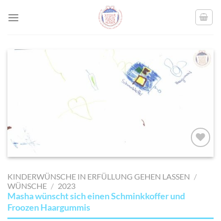
Skip
to
content
AUF MEINE
MERKLISTE
KINDERWÜNSCHE IN ERFÜLLUNG GEHEN LASSEN
/
SETZEN
WÜNSCHE
/
2023
Masha wünscht sich einen Schminkkoffer und
Froozen Haargummis