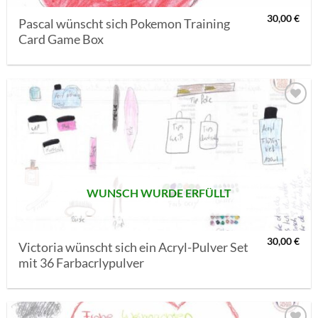
30,00
€
Pascal wünscht sich Pokemon Training
Card Game Box
AUF MEINE
MERKLISTE
SETZEN
WUNSCH WURDE ERFÜLLT
30,00
€
Victoria wünscht sich ein Acryl-Pulver Set
mit 36 Farbacrlypulver