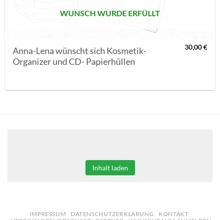
WUNSCH WURDE ERFÜLLT
30,00
€
Anna-Lena wünscht sich Kosmetik-
Organizer und CD- Papierhüllen
Klicken Sie auf den unteren Button, um den Inhalt von
erweiterungen.gooding.de zu laden.
Inhalt laden
IMPRESSUM
DATENSCHUTZERKLÄRUNG
KONTAKT