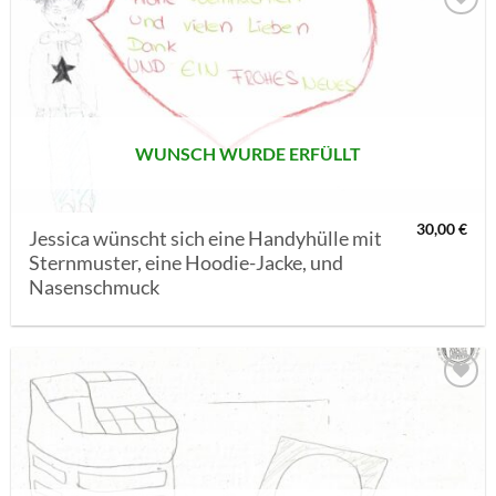
AUF MEINE
MERKLISTE
SETZEN
WUNSCH WURDE ERFÜLLT
30,00
€
Jessica wünscht sich eine Handyhülle mit
Sternmuster, eine Hoodie-Jacke, und
Nasenschmuck
AUF MEINE
MERKLISTE
SETZEN