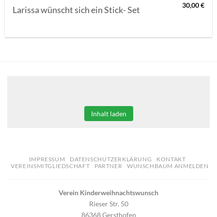
30,00
€
Larissa wünscht sich ein Stick- Set
Klicken Sie auf den unteren Button, um den Inhalt von
erweiterungen.gooding.de zu laden.
Inhalt laden
IMPRESSUM
DATENSCHUTZERKLÄRUNG
KONTAKT
VEREINSMITGLIEDSCHAFT
PARTNER
WUNSCHBAUM ANMELDEN
Verein Kinderweihnachtswunsch
Rieser Str. 50
86368 Gersthofen