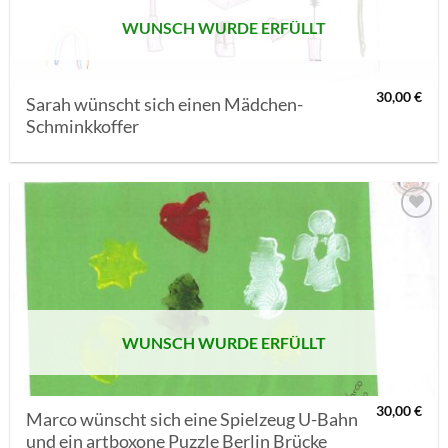
WUNSCH WURDE ERFÜLLT
30,00
€
Sarah wünscht sich einen Mädchen-
Schminkkoffer
AUF MEINE
MERKLISTE
SETZEN
WUNSCH WURDE ERFÜLLT
30,00
€
Marco wünscht sich eine Spielzeug U-Bahn
und ein artboxone Puzzle Berlin Brücke