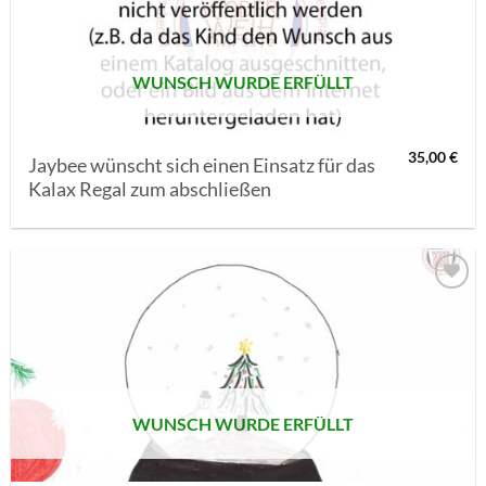
SETZEN
WUNSCH WURDE ERFÜLLT
35,00
€
Jaybee wünscht sich einen Einsatz für das
Kalax Regal zum abschließen
AUF MEINE
MERKLISTE
SETZEN
WUNSCH WURDE ERFÜLLT