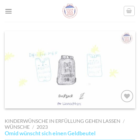
Skip
to
content
AUF MEINE
MERKLISTE
KINDERWÜNSCHE IN ERFÜLLUNG GEHEN LASSEN
/
SETZEN
WÜNSCHE
/
2023
Omid wünscht sich einen Geldbeutel