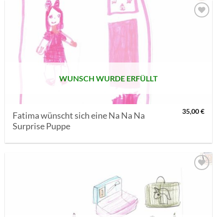
AUF MEINE
MERKLISTE
SETZEN
WUNSCH WURDE ERFÜLLT
35,00
€
Fatima wünscht sich eine Na Na Na
Surprise Puppe
AUF MEINE
MERKLISTE
SETZEN