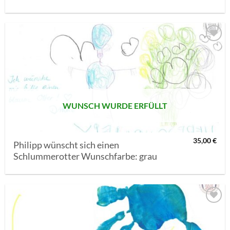
AUF MEINE
MERKLISTE
SETZEN
WUNSCH WURDE ERFÜLLT
35,00
€
Philipp wünscht sich einen
Schlummerotter Wunschfarbe: grau
AUF MEINE
MERKLISTE
SETZEN