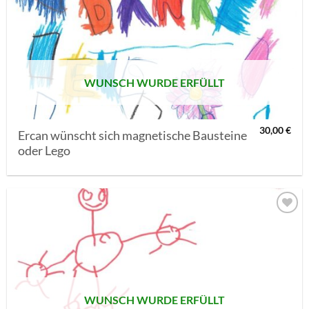
AUF MEINE
MERKLISTE
SETZEN
WUNSCH WURDE ERFÜLLT
30,00
€
Ercan wünscht sich magnetische Bausteine
oder Lego
AUF MEINE
MERKLISTE
SETZEN
WUNSCH WURDE ERFÜLLT