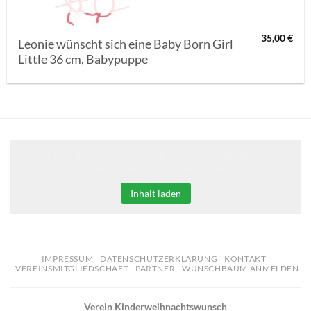
35,00
€
Leonie wünscht sich eine Baby Born Girl
Little 36 cm, Babypuppe
Klicken Sie auf den unteren Button, um den Inhalt von
erweiterungen.gooding.de zu laden.
Inhalt laden
IMPRESSUM
DATENSCHUTZERKLÄRUNG
KONTAKT
VEREINSMITGLIEDSCHAFT
PARTNER
WUNSCHBAUM ANMELDEN
Verein Kinderweihnachtswunsch