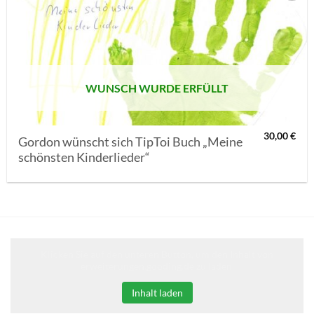
AUF MEINE
MERKLISTE
SETZEN
WUNSCH WURDE ERFÜLLT
30,00
€
Gordon wünscht sich TipToi Buch „Meine
schönsten Kinderlieder“
Klicken Sie auf den unteren Button, um den Inhalt von
erweiterungen.gooding.de zu laden.
Inhalt laden