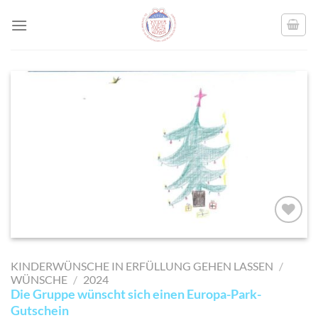
Skip
to
content
AUF MEINE
MERKLISTE
KINDERWÜNSCHE IN ERFÜLLUNG GEHEN LASSEN
/
SETZEN
WÜNSCHE
/
2024
Die Gruppe wünscht sich einen Europa-Park-
Gutschein