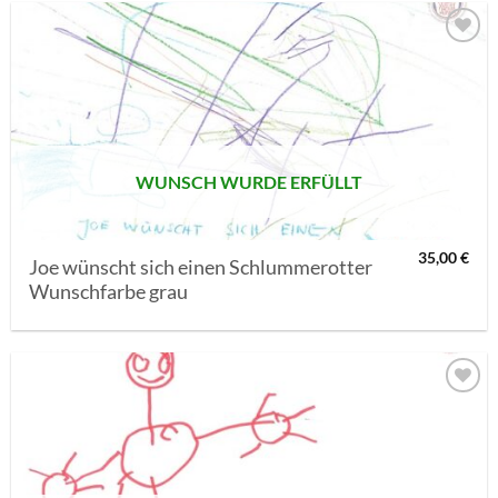
AUF MEINE
MERKLISTE
SETZEN
WUNSCH WURDE ERFÜLLT
35,00
€
Joe wünscht sich einen Schlummerotter
Wunschfarbe grau
AUF MEINE
MERKLISTE
SETZEN