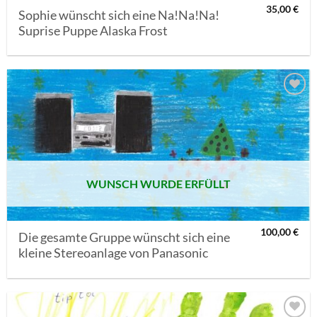
35,00
€
Sophie wünscht sich eine Na!Na!Na!
Suprise Puppe Alaska Frost
AUF MEINE
MERKLISTE
SETZEN
WUNSCH WURDE ERFÜLLT
100,00
€
Die gesamte Gruppe wünscht sich eine
kleine Stereoanlage von Panasonic