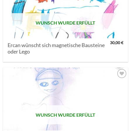
SETZEN
WUNSCH WURDE ERFÜLLT
30,00
€
Ercan wünscht sich magnetische Bausteine
oder Lego
AUF MEINE
MERKLISTE
SETZEN
WUNSCH WURDE ERFÜLLT