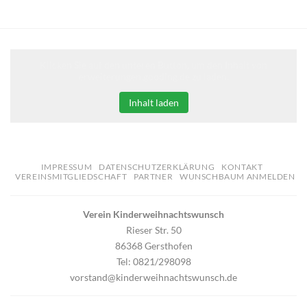
Klicken Sie auf den unteren Button, um den Inhalt von
erweiterungen.gooding.de zu laden.
Inhalt laden
IMPRESSUM
DATENSCHUTZERKLÄRUNG
KONTAKT
VEREINSMITGLIEDSCHAFT
PARTNER
WUNSCHBAUM ANMELDEN
Verein Kinderweihnachtswunsch
Rieser Str. 50
86368 Gersthofen
Tel: 0821/298098
vorstand@kinderweihnachtswunsch.de