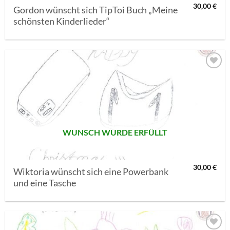
30,00
€
Gordon wünscht sich TipToi Buch „Meine
schönsten Kinderlieder“
AUF MEINE
MERKLISTE
SETZEN
WUNSCH WURDE ERFÜLLT
30,00
€
Wiktoria wünscht sich eine Powerbank
und eine Tasche