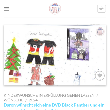
Skip
to
content
AUF MEINE
MERKLISTE
KINDERWÜNSCHE IN ERFÜLLUNG GEHEN LASSEN
/
SETZEN
WÜNSCHE
/
2024
Daron wünscht sich eine DVD Black Panther und ein