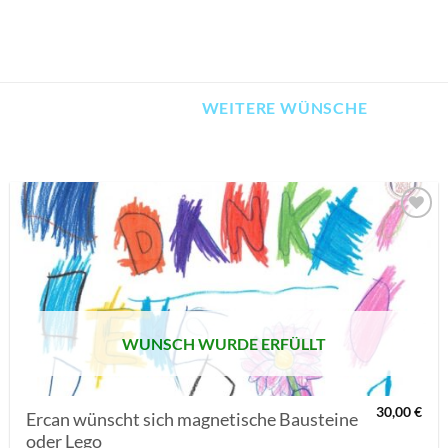
WEITERE WÜNSCHE
AUF MEINE
MERKLISTE
SETZEN
WUNSCH WURDE ERFÜLLT
30,00
€
Ercan wünscht sich magnetische Bausteine
oder Lego