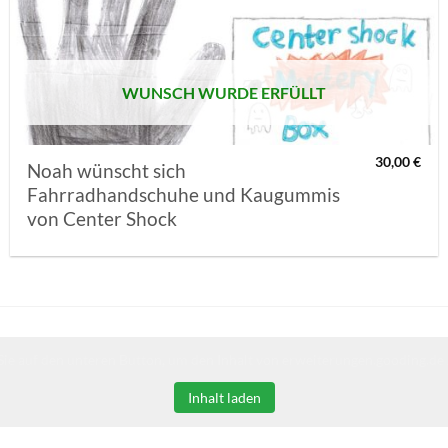
MERKLISTE
SETZEN
WUNSCH WURDE ERFÜLLT
30,00
€
Noah wünscht sich
Fahrradhandschuhe und Kaugummis
von Center Shock
Sie auf den unteren Button, um den Inhalt von erweiterungen.gooding.de 
Inhalt laden