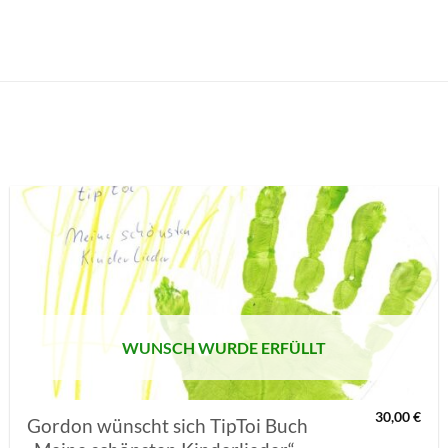
AUF MEINE
MERKLISTE
SETZEN
WUNSCH WURDE ERFÜLLT
30,00
€
Gordon wünscht sich TipToi Buch