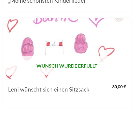
„Meine schönsten Kinderlieder“
AUF MEINE
MERKLISTE
SETZEN
WUNSCH WURDE ERFÜLLT
30,00
€
Leni wünscht sich einen Sitzsack