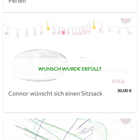
Perlen
AUF MEINE
MERKLISTE
SETZEN
WUNSCH WURDE ERFÜLLT
30,00
€
Connor wünscht sich einen Sitzsack
AUF MEINE