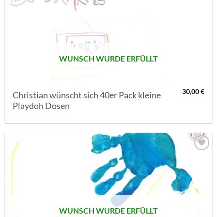
AUF MEINE
MERKLISTE
SETZEN
WUNSCH WURDE ERFÜLLT
30,00
€
Christian wünscht sich 40er Pack kleine
Playdoh Dosen
AUF MEINE
MERKLISTE
SETZEN
WUNSCH WURDE ERFÜLLT