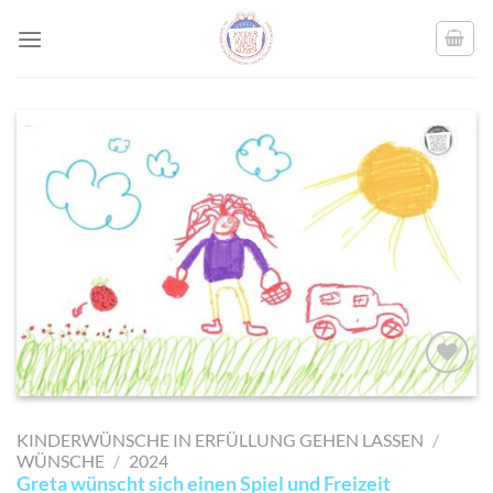
Skip
to
content
AUF MEINE
MERKLISTE
KINDERWÜNSCHE IN ERFÜLLUNG GEHEN LASSEN
/
SETZEN
WÜNSCHE
/
2024
Greta wünscht sich einen Spiel und Freizeit