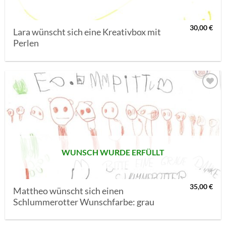
30,00
€
Lara wünscht sich eine Kreativbox mit
Perlen
AUF MEINE
MERKLISTE
SETZEN
WUNSCH WURDE ERFÜLLT
35,00
€
Mattheo wünscht sich einen
Schlummerotter Wunschfarbe: grau