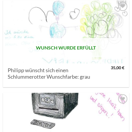
AUF MEINE
MERKLISTE
SETZEN
WUNSCH WURDE ERFÜLLT
35,00
€
Philipp wünscht sich einen
Schlummerotter Wunschfarbe: grau
AUF MEINE
MERKLISTE
SETZEN