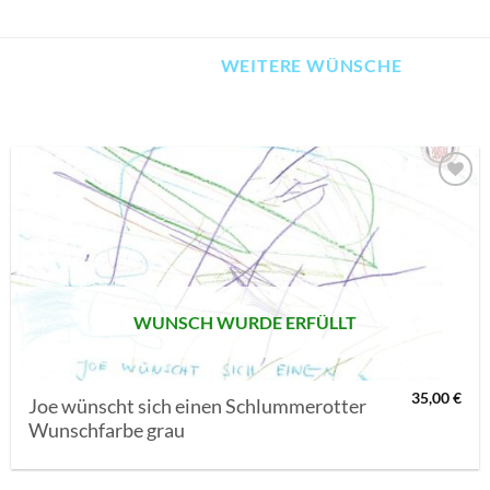
WEITERE WÜNSCHE
AUF MEINE
MERKLISTE
SETZEN
WUNSCH WURDE ERFÜLLT
35,00
€
Joe wünscht sich einen Schlummerotter
Wunschfarbe grau