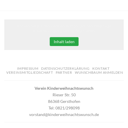
Klicken Sie auf den unteren Button, um den Inhalt von
erweiterungen.gooding.de zu laden.
Inhalt laden
IMPRESSUM
DATENSCHUTZERKLÄRUNG
KONTAKT
VEREINSMITGLIEDSCHAFT
PARTNER
WUNSCHBAUM ANMELDEN
Verein Kinderweihnachtswunsch
Rieser Str. 50
86368 Gersthofen
Tel: 0821/298098
vorstand@kinderweihnachtswunsch.de