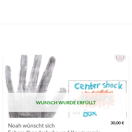
AUF MEINE
MERKLISTE
SETZEN
WUNSCH WURDE ERFÜLLT
30,00
€
Noah wünscht sich