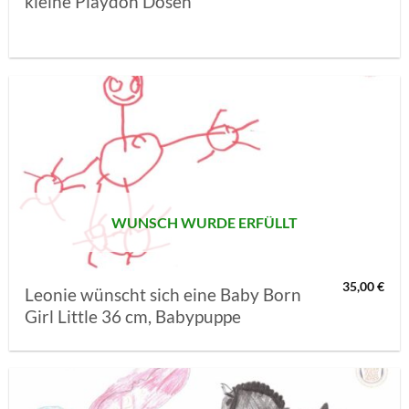
kleine Playdoh Dosen
AUF MEINE
MERKLISTE
SETZEN
WUNSCH WURDE ERFÜLLT
35,00
€
Leonie wünscht sich eine Baby Born
Girl Little 36 cm, Babypuppe