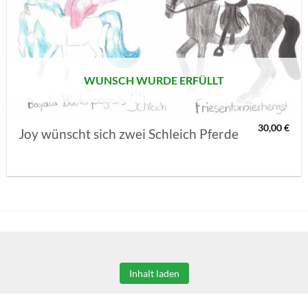
AUF MEINE
MERKLISTE
SETZEN
WUNSCH WURDE ERFÜLLT
30,00
€
Joy wünscht sich zwei Schleich Pferde
Sie auf den unteren Button, um den Inhalt von erweiterungen.gooding.de 
Inhalt laden