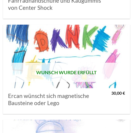
Fahrradhandschuhe und Kaugummis
von Center Shock
AUF MEINE
MERKLISTE
SETZEN
WUNSCH WURDE ERFÜLLT
30,00
€
Ercan wünscht sich magnetische
Bausteine oder Lego