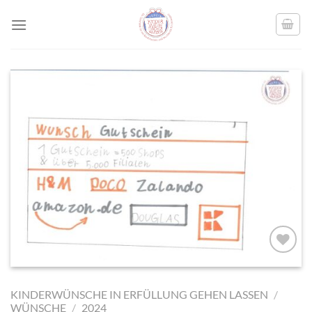
Skip
to
content
AUF MEINE
MERKLISTE
KINDERWÜNSCHE IN ERFÜLLUNG GEHEN LASSEN
/
SETZEN
WÜNSCHE
/
2024