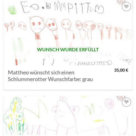
AUF MEINE
MERKLISTE
SETZEN
WUNSCH WURDE ERFÜLLT
35,00
€
Mattheo wünscht sich einen
Schlummerotter Wunschfarbe: grau
AUF MEINE
MERKLISTE
SETZEN