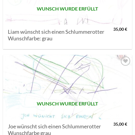
WUNSCH WURDE ERFÜLLT
35,00
€
Liam wünscht sich einen Schlummerotter
Wunschfarbe: grau
AUF MEINE
MERKLISTE
SETZEN
WUNSCH WURDE ERFÜLLT
35,00
€
Joe wünscht sich einen Schlummerotter
Wunschfarbe grau