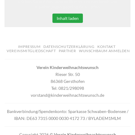
Klicken Sie auf den unteren Button, um den Inhalt von
erweiterungen.gooding.de zu laden.
Inhalt laden
IMPRESSUM
DATENSCHUTZERKLÄRUNG
KONTAKT
VEREINSMITGLIEDSCHAFT
PARTNER
WUNSCHBAUM ANMELDEN
Verein Kinderweihnachtswunsch
Rieser Str. 50
86368 Gersthofen
Tel: 0821/298098
vorstand@kinderweihnachtswunsch.de
Bankverbindung/Spendenkonto: Sparkasse Schwaben-Bodensee /
IBAN: DE63 7315 0000 0030 4172 73 / BYLADEM1MLM
Copyright 2026 ©
Verein Kinderweihnachtswunsch