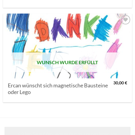
AUF MEINE
MERKLISTE
SETZEN
WUNSCH WURDE ERFÜLLT
30,00
€
Ercan wünscht sich magnetische Bausteine
oder Lego
Klicken Sie auf den unteren Button, um den Inhalt von