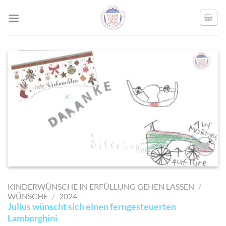
Skip
to
content
AUF MEINE
MERKLISTE
KINDERWÜNSCHE IN ERFÜLLUNG GEHEN LASSEN
/
SETZEN
WÜNSCHE
/
2024
Julius wünscht sich einen ferngesteuerten
Lamborghini