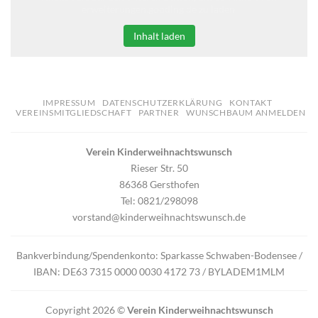
erweiterungen.gooding.de zu laden.
Inhalt laden
IMPRESSUM
DATENSCHUTZERKLÄRUNG
KONTAKT
VEREINSMITGLIEDSCHAFT
PARTNER
WUNSCHBAUM ANMELDEN
Verein Kinderweihnachtswunsch
Rieser Str. 50
86368 Gersthofen
Tel: 0821/298098
vorstand@kinderweihnachtswunsch.de
Bankverbindung/Spendenkonto: Sparkasse Schwaben-Bodensee /
IBAN: DE63 7315 0000 0030 4172 73 / BYLADEM1MLM
Copyright 2026 ©
Verein Kinderweihnachtswunsch