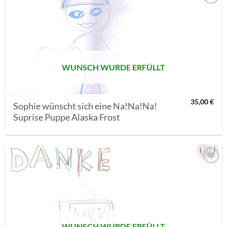
AUF MEINE
MERKLISTE
SETZEN
WUNSCH WURDE ERFÜLLT
35,00
€
Sophie wünscht sich eine Na!Na!Na!
Suprise Puppe Alaska Frost
AUF MEINE
MERKLISTE
SETZEN
WUNSCH WURDE ERFÜLLT