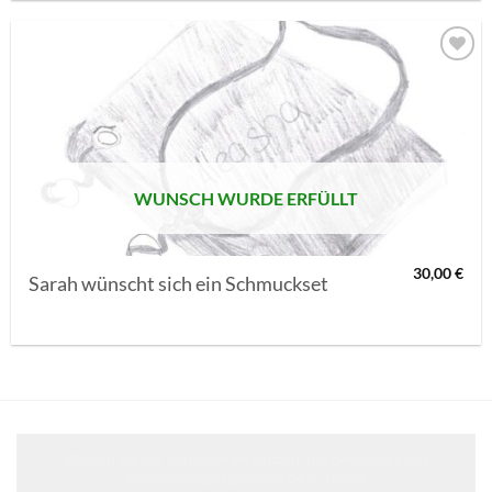
AUF MEINE
MERKLISTE
SETZEN
WUNSCH WURDE ERFÜLLT
30,00
€
Sarah wünscht sich ein Schmuckset
Klicken Sie auf den unteren Button, um den Inhalt von
erweiterungen.gooding.de zu laden.