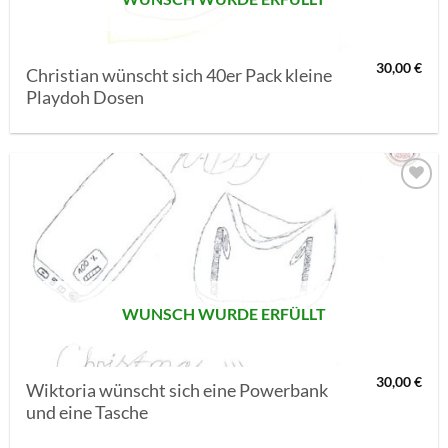
30,00
€
Christian wünscht sich 40er Pack kleine
Playdoh Dosen
AUF MEINE
MERKLISTE
SETZEN
WUNSCH WURDE ERFÜLLT
30,00
€
Wiktoria wünscht sich eine Powerbank
und eine Tasche