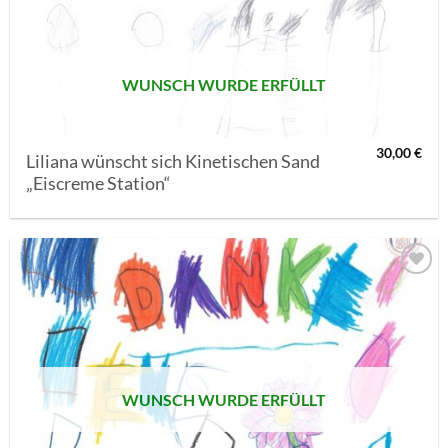
SETZEN
WUNSCH WURDE ERFÜLLT
30,00
€
Liliana wünscht sich Kinetischen Sand
„Eiscreme Station“
AUF MEINE
MERKLISTE
SETZEN
WUNSCH WURDE ERFÜLLT