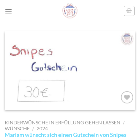
Skip
to
content
AUF MEINE
MERKLISTE
KINDERWÜNSCHE IN ERFÜLLUNG GEHEN LASSEN
/
SETZEN
WÜNSCHE
/
2024
Mariam wünscht sich einen Gutschein von Snipes