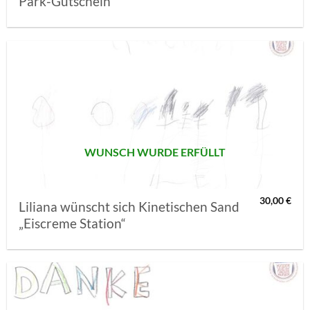
Park-Gutschein
AUF MEINE
MERKLISTE
SETZEN
WUNSCH WURDE ERFÜLLT
30,00
€
Liliana wünscht sich Kinetischen Sand
„Eiscreme Station“
AUF MEINE