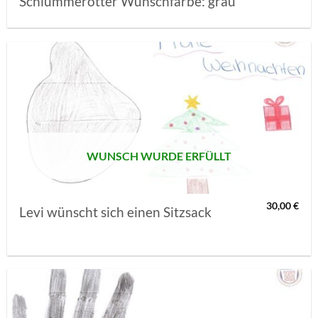
Schlummerotter Wunschfarbe: grau
AUF MEINE
MERKLISTE
SETZEN
WUNSCH WURDE ERFÜLLT
30,00
€
Levi wünscht sich einen Sitzsack
AUF MEINE