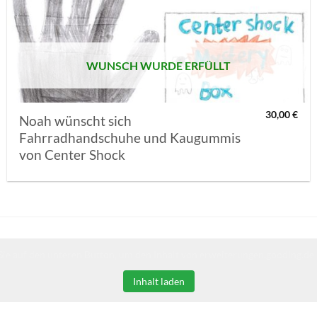
MERKLISTE
SETZEN
WUNSCH WURDE ERFÜLLT
30,00
€
Noah wünscht sich
Fahrradhandschuhe und Kaugummis
von Center Shock
Sie auf den unteren Button, um den Inhalt von erweiterungen.gooding.de 
Inhalt laden