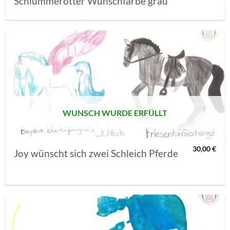
Schlummerotter Wunschfarbe grau
AUF MEINE
MERKLISTE
SETZEN
WUNSCH WURDE ERFÜLLT
30,00
€
Joy wünscht sich zwei Schleich Pferde
AUF MEINE