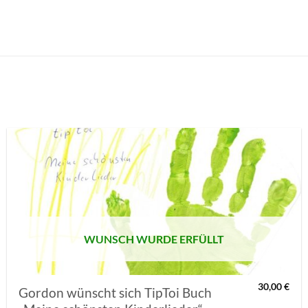
AUF MEINE
MERKLISTE
SETZEN
WUNSCH WURDE ERFÜLLT
30,00
€
Gordon wünscht sich TipToi Buch