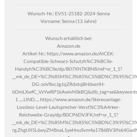
Wunsch-Nr.: EV51-25182-2024-Senna
Vorname: Senna (13 Jahre)
Wunsch erhältlich bei:
Amazon.de
Artikel-Nr.: https://www.amazon.de/AICEK-
Compatible-Schwarz-Schutzh%C3%BClle-
Handyh%C3%BClle/dp/B07XNTKBN8/ref=sr_1_1?
__mk_de_DE=%C3%85M%C3%85%C5%BD%C3%95%C3%91&
DG-zoV8xcJg.tqZRdxtqBHdxerlH-
bDmLXwfC_VzYwRP1kAwlvNSkBQ&dib_tag=se&keywords
1 .....UND..... https://www.amazon.de/Stereoanlage-
Lossless-Level-Lautsprecher-Verst%C3%A4rker-
Reichweite-Gray/dp/B0CP6DVJFK/ref=sr_1_1?
__mk_de_DE=%C3%85M%C3%85%C5%BD%C3%95%C3%91&c
rg.ZhgUlI5L6wyZM8naL1yeHnuSvm4a1786BV3IN64GodM