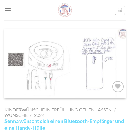
Skip
to
content
AUF MEINE
MERKLISTE
KINDERWÜNSCHE IN ERFÜLLUNG GEHEN LASSEN
/
SETZEN
WÜNSCHE
/
2024
Senna wünscht sich einen Bluetooth-Empfänger und
eine Handy-Hülle