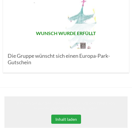
AUF MEINE
MERKLISTE
SETZEN
WUNSCH WURDE ERFÜLLT
Die Gruppe wünscht sich einen Europa-Park-
Gutschein
Klicken Sie auf den unteren Button, um den Inhalt von
erweiterungen.gooding.de zu laden.
Inhalt laden