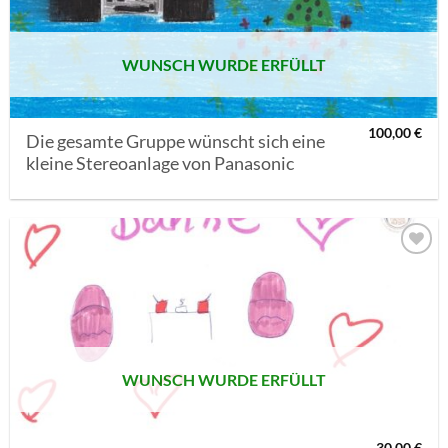
WUNSCH WURDE ERFÜLLT
100,00
€
Die gesamte Gruppe wünscht sich eine
kleine Stereoanlage von Panasonic
AUF MEINE
MERKLISTE
SETZEN
WUNSCH WURDE ERFÜLLT