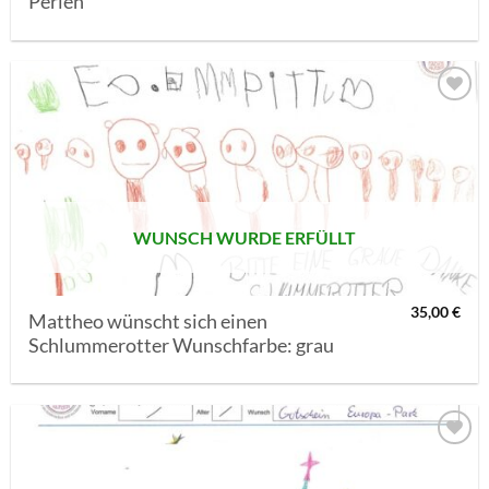
Perlen
AUF MEINE
MERKLISTE
SETZEN
WUNSCH WURDE ERFÜLLT
35,00
€
Mattheo wünscht sich einen
Schlummerotter Wunschfarbe: grau
AUF MEINE
MERKLISTE