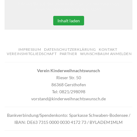
Klicken Sie auf den unteren Button, um den Inhalt von
erweiterungen.gooding.de zu laden.
Inhalt laden
IMPRESSUM
DATENSCHUTZERKLÄRUNG
KONTAKT
VEREINSMITGLIEDSCHAFT
PARTNER
WUNSCHBAUM ANMELDEN
Verein Kinderweihnachtswunsch
Rieser Str. 50
86368 Gersthofen
Tel: 0821/298098
vorstand@kinderweihnachtswunsch.de
Bankverbindung/Spendenkonto: Sparkasse Schwaben-Bodensee /
IBAN: DE63 7315 0000 0030 4172 73 / BYLADEM1MLM