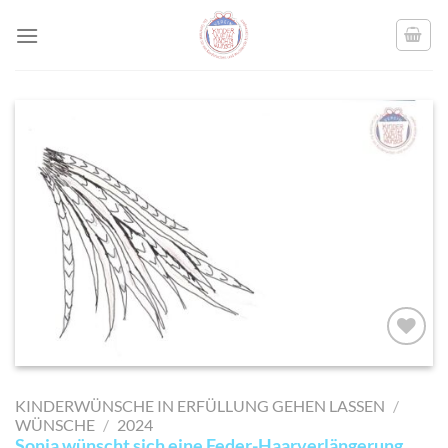
Skip
to
content
AUF MEINE
MERKLISTE
KINDERWÜNSCHE IN ERFÜLLUNG GEHEN LASSEN
/
SETZEN
WÜNSCHE
/
2024
Sonja wünscht sich eine Feder-Haarverlängerung