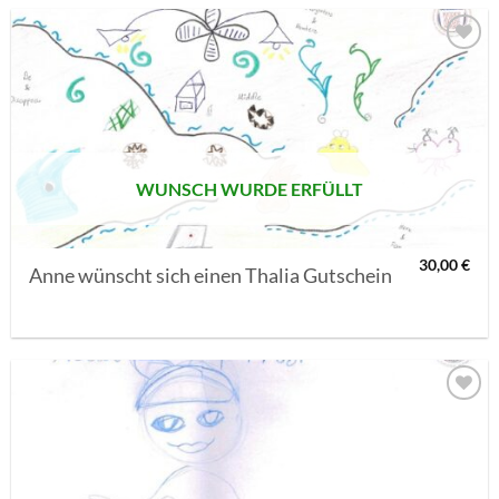
AUF MEINE
MERKLISTE
SETZEN
WUNSCH WURDE ERFÜLLT
30,00
€
Anne wünscht sich einen Thalia Gutschein
AUF MEINE
MERKLISTE
SETZEN