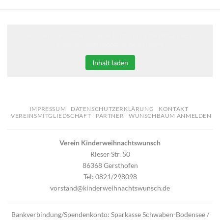
Klicken Sie auf den unteren Button, um den Inhalt von
erweiterungen.gooding.de zu laden.
Inhalt laden
IMPRESSUM
DATENSCHUTZERKLÄRUNG
KONTAKT
VEREINSMITGLIEDSCHAFT
PARTNER
WUNSCHBAUM ANMELDEN
Verein Kinderweihnachtswunsch
Rieser Str. 50
86368 Gersthofen
Tel: 0821/298098
vorstand@kinderweihnachtswunsch.de
Bankverbindung/Spendenkonto: Sparkasse Schwaben-Bodensee /