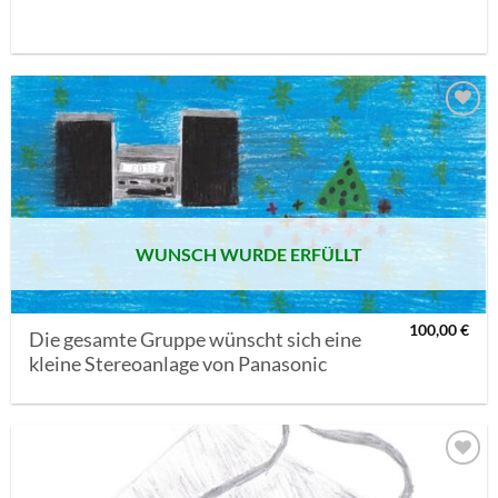
AUF MEINE
MERKLISTE
SETZEN
WUNSCH WURDE ERFÜLLT
100,00
€
Die gesamte Gruppe wünscht sich eine
kleine Stereoanlage von Panasonic
AUF MEINE