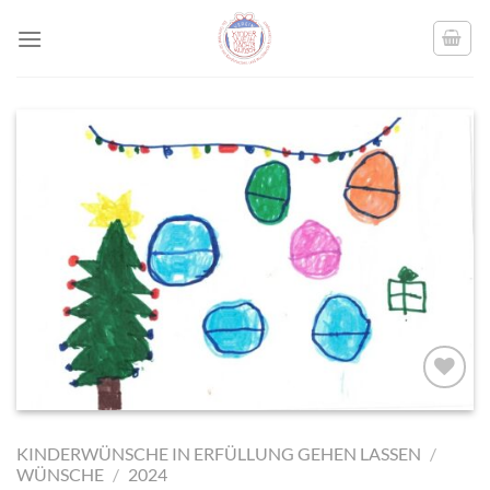
Skip
to
content
AUF MEINE
MERKLISTE
KINDERWÜNSCHE IN ERFÜLLUNG GEHEN LASSEN
/
SETZEN
WÜNSCHE
/
2024