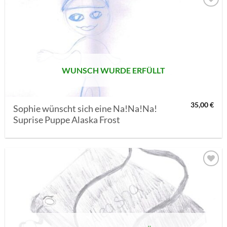
AUF MEINE
MERKLISTE
SETZEN
WUNSCH WURDE ERFÜLLT
35,00
€
Sophie wünscht sich eine Na!Na!Na!
Suprise Puppe Alaska Frost
AUF MEINE
MERKLISTE
SETZEN