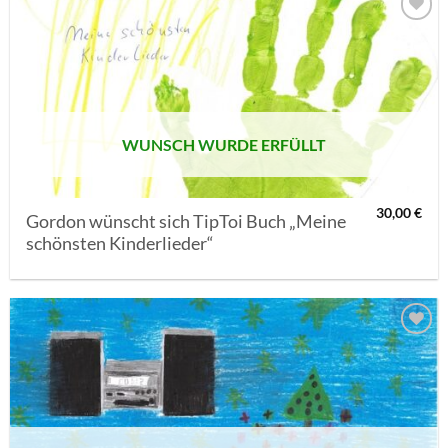
AUF MEINE
MERKLISTE
SETZEN
WUNSCH WURDE ERFÜLLT
30,00
€
Gordon wünscht sich TipToi Buch „Meine
schönsten Kinderlieder“
AUF MEINE
MERKLISTE
SETZEN