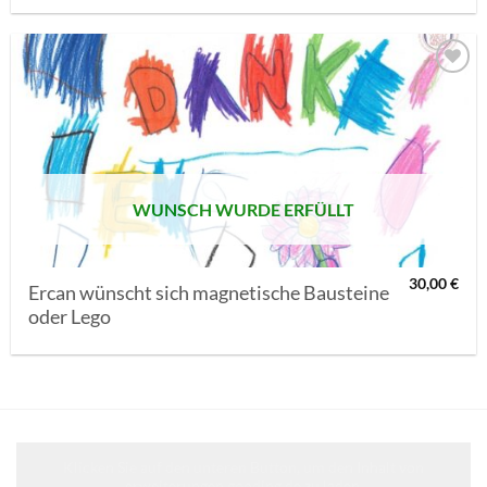
AUF MEINE
MERKLISTE
SETZEN
WUNSCH WURDE ERFÜLLT
30,00
€
Ercan wünscht sich magnetische Bausteine
oder Lego
Klicken Sie auf den unteren Button, um den Inhalt von
erweiterungen.gooding.de zu laden.