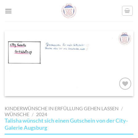
Skip
to
content
AUF MEINE
MERKLISTE
KINDERWÜNSCHE IN ERFÜLLUNG GEHEN LASSEN
/
SETZEN
WÜNSCHE
/
2024
Talisha wünscht sich einen Gutschein von der City-
Galerie Augsburg