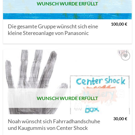
WUNSCH WURDE ERFÜLLT
100,00
€
Die gesamte Gruppe wünscht sich eine
kleine Stereoanlage von Panasonic
AUF MEINE
MERKLISTE
SETZEN
WUNSCH WURDE ERFÜLLT
30,00
€
Noah wünscht sich Fahrradhandschuhe
und Kaugummis von Center Shock