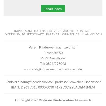
Inhalt laden
IMPRESSUM
DATENSCHUTZERKLÄRUNG
KONTAKT
VEREINSMITGLIEDSCHAFT
PARTNER
WUNSCHBAUM ANMELDEN
Verein Kinderweihnachtswunsch
Rieser Str. 50
86368 Gersthofen
Tel: 0821/298098
vorstand@kinderweihnachtswunsch.de
Bankverbindung/Spendenkonto: Sparkasse Schwaben-Bodensee /
IBAN: DE63 7315 0000 0030 4172 73 / BYLADEM1MLM
Copyright 2026 ©
Verein Kinderweihnachtswunsch
Die Seite Kinderweihnachtswunsch wurde in Kooperation mit
Mai