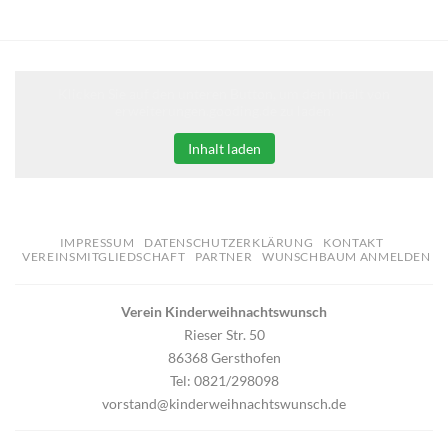
Klicken Sie auf den unteren Button, um den Inhalt von
erweiterungen.gooding.de zu laden.
Inhalt laden
IMPRESSUM
DATENSCHUTZERKLÄRUNG
KONTAKT
VEREINSMITGLIEDSCHAFT
PARTNER
WUNSCHBAUM ANMELDEN
Verein Kinderweihnachtswunsch
Rieser Str. 50
86368 Gersthofen
Tel: 0821/298098
vorstand@kinderweihnachtswunsch.de