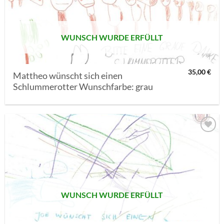
SETZEN
WUNSCH WURDE ERFÜLLT
35,00
€
Mattheo wünscht sich einen
Schlummerotter Wunschfarbe: grau
AUF MEINE
MERKLISTE
SETZEN
WUNSCH WURDE ERFÜLLT