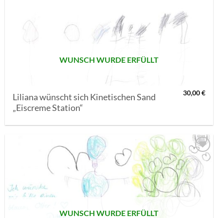
AUF MEINE
MERKLISTE
SETZEN
WUNSCH WURDE ERFÜLLT
30,00
€
Liliana wünscht sich Kinetischen Sand
„Eiscreme Station“
AUF MEINE
MERKLISTE
SETZEN
WUNSCH WURDE ERFÜLLT