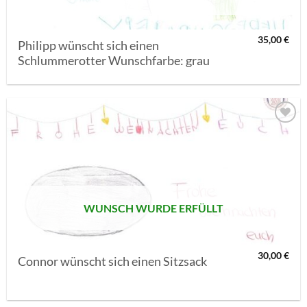
35,00
€
Philipp wünscht sich einen
Schlummerotter Wunschfarbe: grau
AUF MEINE
MERKLISTE
SETZEN
WUNSCH WURDE ERFÜLLT
30,00
€
Connor wünscht sich einen Sitzsack