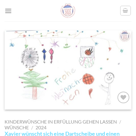
Skip
to
content
AUF MEINE
MERKLISTE
KINDERWÜNSCHE IN ERFÜLLUNG GEHEN LASSEN
/
SETZEN
WÜNSCHE
/
2024
Xavier wünscht sich eine Dartscheibe und einen