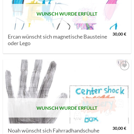
WUNSCH WURDE ERFÜLLT
30,00
€
Ercan wünscht sich magnetische Bausteine
oder Lego
AUF MEINE
MERKLISTE
SETZEN
WUNSCH WURDE ERFÜLLT
30,00
€
Noah wünscht sich Fahrradhandschuhe