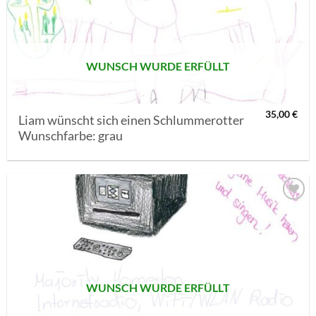
MERKLISTE
SETZEN
WUNSCH WURDE ERFÜLLT
35,00
€
Liam wünscht sich einen Schlummerotter
Wunschfarbe: grau
AUF MEINE
MERKLISTE
SETZEN
WUNSCH WURDE ERFÜLLT