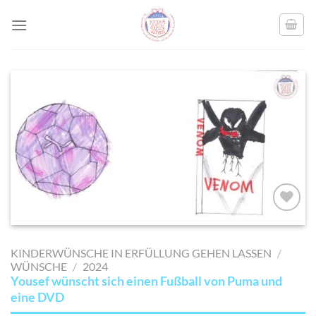
Skip
to
content
AUF MEINE
MERKLISTE
KINDERWÜNSCHE IN ERFÜLLUNG GEHEN LASSEN
/
SETZEN
WÜNSCHE
/
2024
Yousef wünscht sich einen Fußball von Puma und
eine DVD