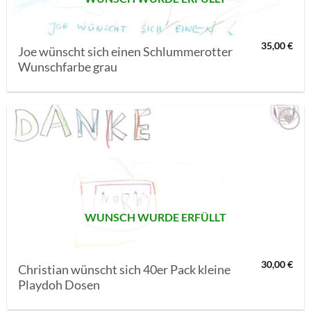
35,00
€
Joe wünscht sich einen Schlummerotter
Wunschfarbe grau
AUF MEINE
MERKLISTE
SETZEN
WUNSCH WURDE ERFÜLLT
30,00
€
Christian wünscht sich 40er Pack kleine
Playdoh Dosen