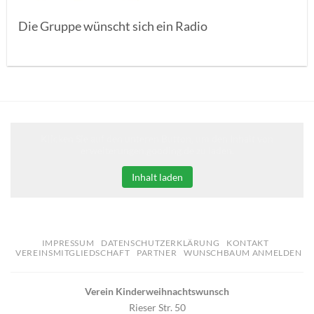
Die Gruppe wünscht sich ein Radio
Klicken Sie auf den unteren Button, um den Inhalt von
erweiterungen.gooding.de zu laden.
Inhalt laden
IMPRESSUM
DATENSCHUTZERKLÄRUNG
KONTAKT
VEREINSMITGLIEDSCHAFT
PARTNER
WUNSCHBAUM ANMELDEN
Verein Kinderweihnachtswunsch
Rieser Str. 50