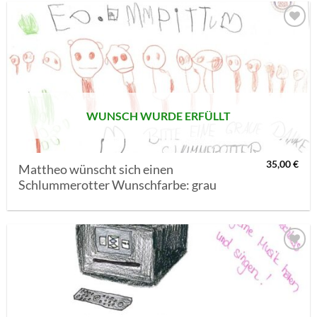
AUF MEINE
MERKLISTE
SETZEN
WUNSCH WURDE ERFÜLLT
35,00
€
Mattheo wünscht sich einen
Schlummerotter Wunschfarbe: grau
AUF MEINE
MERKLISTE
SETZEN