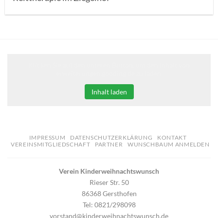
Klicken Sie auf den unteren Button, um den Inhalt von
erweiterungen.gooding.de zu laden.
Inhalt laden
IMPRESSUM
DATENSCHUTZERKLÄRUNG
KONTAKT
VEREINSMITGLIEDSCHAFT
PARTNER
WUNSCHBAUM ANMELDEN
Verein Kinderweihnachtswunsch
Rieser Str. 50
86368 Gersthofen
Tel: 0821/298098
vorstand@kinderweihnachtswunsch.de