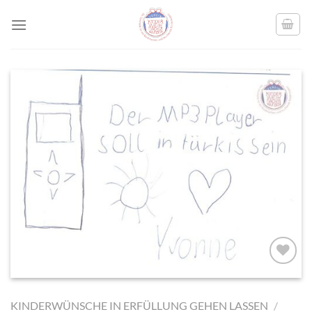
Skip
to
content
AUF MEINE
MERKLISTE
KINDERWÜNSCHE IN ERFÜLLUNG GEHEN LASSEN
/
SETZEN