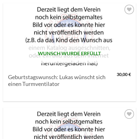
AUF MEINE
MERKLISTE
SETZEN
WUNSCH WURDE ERFÜLLT
30,00
€
Geburtstagswunsch: Lukas wünscht sich
einen Turmventilator
AUF MEINE
MERKLISTE
SETZEN