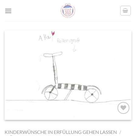
Skip
to
content
AUF MEINE
MERKLISTE
KINDERWÜNSCHE IN ERFÜLLUNG GEHEN LASSEN
/
SETZEN