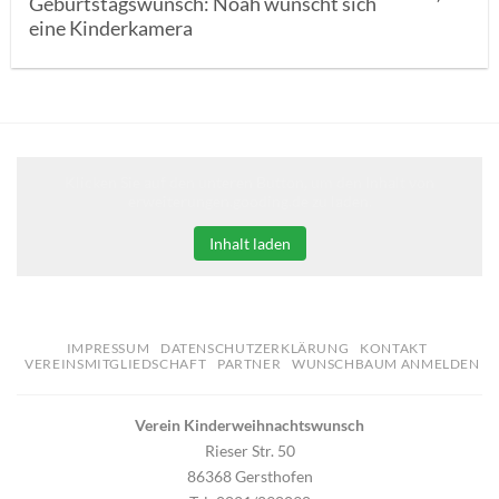
Geburtstagswunsch: Noah wünscht sich
eine Kinderkamera
Klicken Sie auf den unteren Button, um den Inhalt von
erweiterungen.gooding.de zu laden.
Inhalt laden
IMPRESSUM
DATENSCHUTZERKLÄRUNG
KONTAKT
VEREINSMITGLIEDSCHAFT
PARTNER
WUNSCHBAUM ANMELDEN
Verein Kinderweihnachtswunsch
Rieser Str. 50
86368 Gersthofen