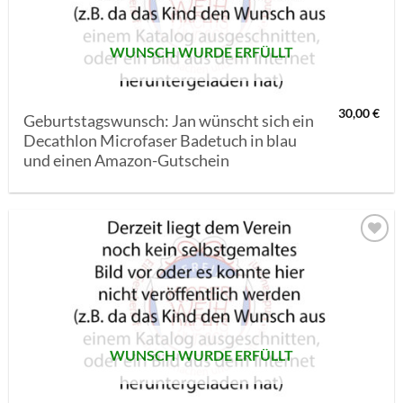
WUNSCH WURDE ERFÜLLT
30,00
€
Geburtstagswunsch: Jan wünscht sich ein
Decathlon Microfaser Badetuch in blau
und einen Amazon-Gutschein
AUF MEINE
MERKLISTE
SETZEN
WUNSCH WURDE ERFÜLLT