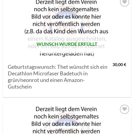
AUF MEINE
MERKLISTE
SETZEN
WUNSCH WURDE ERFÜLLT
30,00
€
Geburtstagswunsch: Thet wünscht sich ein
Decathlon Microfaser Badetuch in
grün/neonrot und einen Amazon-
Gutschein
AUF MEINE
MERKLISTE
SETZEN