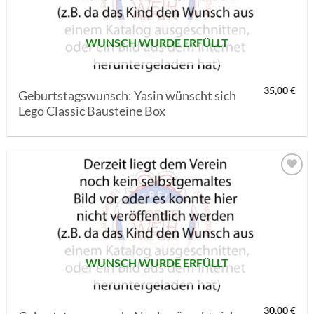
WUNSCH WURDE ERFÜLLT
35,00
€
Geburtstagswunsch: Yasin wünscht sich
Lego Classic Bausteine Box
AUF MEINE
MERKLISTE
SETZEN
WUNSCH WURDE ERFÜLLT
30,00
€