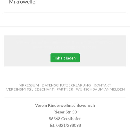
Mikrowelle
Klicken Sie auf den unteren Button, um den Inhalt von
erweiterungen.gooding.de zu laden.
Inhalt laden
IMPRESSUM
DATENSCHUTZERKLÄRUNG
KONTAKT
VEREINSMITGLIEDSCHAFT
PARTNER
WUNSCHBAUM ANMELDEN
Verein Kinderweihnachtswunsch
Rieser Str. 50
86368 Gersthofen
Tel: 0821/298098