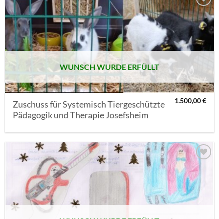
AUF MEINE
MERKLISTE
SETZEN
WUNSCH WURDE ERFÜLLT
1.500,00
€
Zuschuss für Systemisch Tiergeschützte
Pädagogik und Therapie Josefsheim
AUF MEINE
MERKLISTE
SETZEN