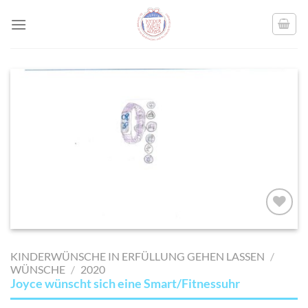
Skip
to
content
AUF MEINE
MERKLISTE
KINDERWÜNSCHE IN ERFÜLLUNG GEHEN LASSEN
/
SETZEN
WÜNSCHE
/
2020
Joyce wünscht sich eine Smart/Fitnessuhr