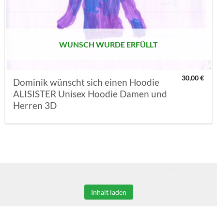
MERKLISTE
SETZEN
WUNSCH WURDE ERFÜLLT
30,00
€
Dominik wünscht sich einen Hoodie
ALISISTER Unisex Hoodie Damen und
Herren 3D
Sie auf den unteren Button, um den Inhalt von erweiterungen.gooding.de 
Inhalt laden