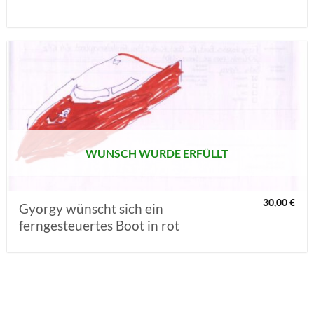
AUF MEINE
MERKLISTE
SETZEN
WUNSCH WURDE ERFÜLLT
30,00
€
Gyorgy wünscht sich ein
ferngesteuertes Boot in rot