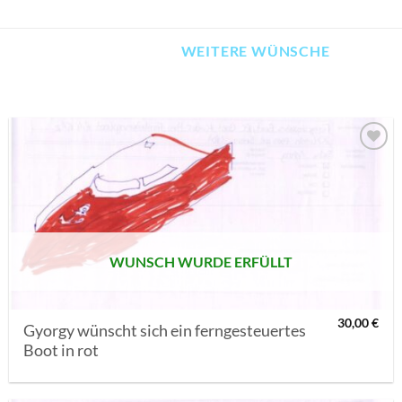
WEITERE WÜNSCHE
AUF MEINE
MERKLISTE
SETZEN
WUNSCH WURDE ERFÜLLT
30,00
€
Gyorgy wünscht sich ein ferngesteuertes
Boot in rot