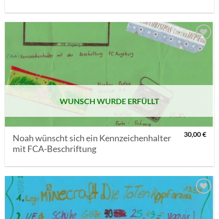
AUF MEINE
MERKLISTE
SETZEN
WUNSCH WURDE ERFÜLLT
30,00
€
Noah wünscht sich ein Kennzeichenhalter
mit FCA-Beschriftung
AUF MEINE
MERKLISTE
SETZEN