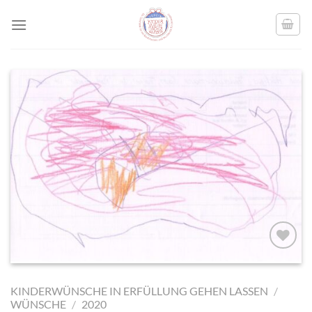
Skip
to
content
AUF MEINE
MERKLISTE
KINDERWÜNSCHE IN ERFÜLLUNG GEHEN LASSEN
/
SETZEN
WÜNSCHE
/
2020