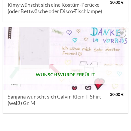
30,00
€
Kimy wünscht sich eine Kostüm-Perücke
(oder Bettwäsche oder Disco-Tischlampe)
AUF MEINE
MERKLISTE
SETZEN
WUNSCH WURDE ERFÜLLT
30,00
€
Sanjana wünscht sich Calvin Klein T-Shirt
(weiß) Gr. M