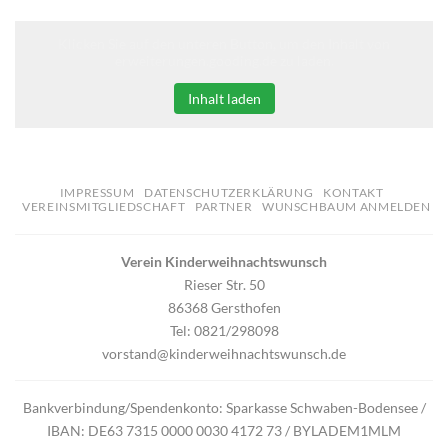
Klicken Sie auf den unteren Button, um den Inhalt von
erweiterungen.gooding.de zu laden.
Inhalt laden
IMPRESSUM
DATENSCHUTZERKLÄRUNG
KONTAKT
VEREINSMITGLIEDSCHAFT
PARTNER
WUNSCHBAUM ANMELDEN
Verein Kinderweihnachtswunsch
Rieser Str. 50
86368 Gersthofen
Tel: 0821/298098
vorstand@kinderweihnachtswunsch.de
Bankverbindung/Spendenkonto: Sparkasse Schwaben-Bodensee /
IBAN: DE63 7315 0000 0030 4172 73 / BYLADEM1MLM