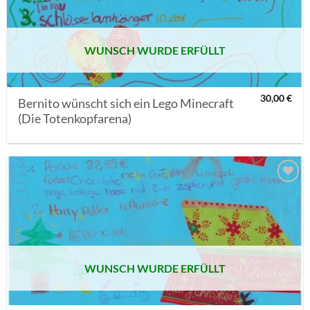
WUNSCH WURDE ERFÜLLT
30,00
€
Bernito wünscht sich ein Lego Minecraft
(Die Totenkopfarena)
AUF MEINE
MERKLISTE
SETZEN
WUNSCH WURDE ERFÜLLT