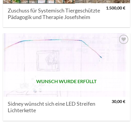
1.500,00
€
Zuschuss für Systemisch Tiergeschützte
Pädagogik und Therapie Josefsheim
AUF MEINE
MERKLISTE
SETZEN
WUNSCH WURDE ERFÜLLT
30,00
€
Sidney wünscht sich eine LED Streifen
Lichterkette