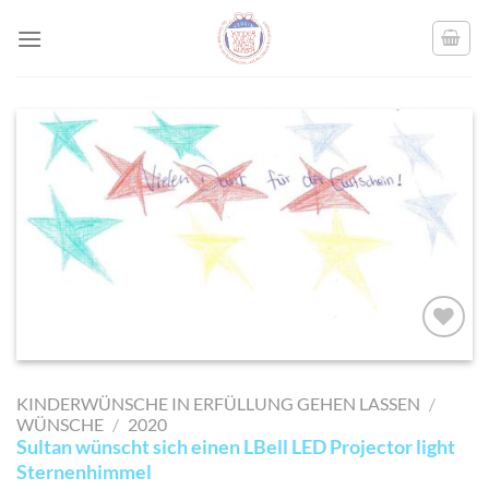
Skip
to
content
AUF MEINE
MERKLISTE
KINDERWÜNSCHE IN ERFÜLLUNG GEHEN LASSEN
/
SETZEN
WÜNSCHE
/
2020
Sultan wünscht sich einen LBell LED Projector light
Sternenhimmel