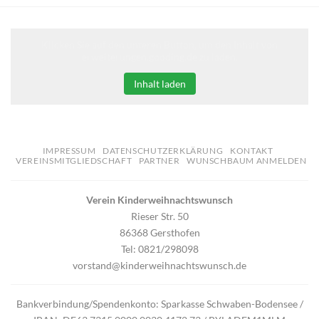
Klicken Sie auf den unteren Button, um den Inhalt von
erweiterungen.gooding.de zu laden.
Inhalt laden
IMPRESSUM
DATENSCHUTZERKLÄRUNG
KONTAKT
VEREINSMITGLIEDSCHAFT
PARTNER
WUNSCHBAUM ANMELDEN
Verein Kinderweihnachtswunsch
Rieser Str. 50
86368 Gersthofen
Tel: 0821/298098
vorstand@kinderweihnachtswunsch.de
Bankverbindung/Spendenkonto: Sparkasse Schwaben-Bodensee /