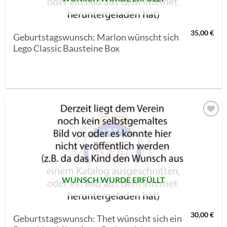
35,00
€
Geburtstagswunsch: Marlon wünscht sich
Lego Classic Bausteine Box
AUF MEINE
MERKLISTE
SETZEN
WUNSCH WURDE ERFÜLLT
30,00
€
Geburtstagswunsch: Thet wünscht sich ein