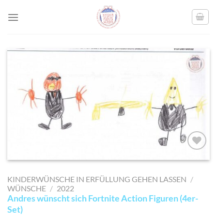
Skip
to
content
AUF MEINE
MERKLISTE
KINDERWÜNSCHE IN ERFÜLLUNG GEHEN LASSEN
/
SETZEN
WÜNSCHE
/
2022
Andres wünscht sich Fortnite Action Figuren (4er-
Set)