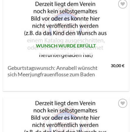
AUF MEINE
MERKLISTE
SETZEN
WUNSCH WURDE ERFÜLLT
30,00
€
Geburtstagswunsch: Annabell wünscht
sich Meerjungfrauenflosse zum Baden
AUF MEINE
MERKLISTE
SETZEN