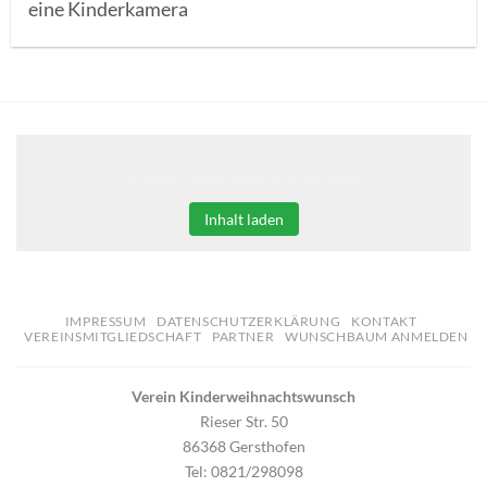
eine Kinderkamera
Klicken Sie auf den unteren Button, um den Inhalt von
erweiterungen.gooding.de zu laden.
Inhalt laden
IMPRESSUM
DATENSCHUTZERKLÄRUNG
KONTAKT
VEREINSMITGLIEDSCHAFT
PARTNER
WUNSCHBAUM ANMELDEN
Verein Kinderweihnachtswunsch
Rieser Str. 50
86368 Gersthofen
Tel: 0821/298098