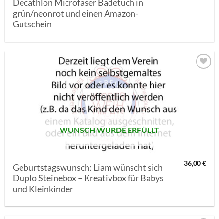
Decathlon Microfaser Badetuch in
grün/neonrot und einen Amazon-
Gutschein
AUF MEINE
MERKLISTE
SETZEN
WUNSCH WURDE ERFÜLLT
36,00
€
Geburtstagswunsch: Liam wünscht sich
Duplo Steinebox – Kreativbox für Babys
und Kleinkinder