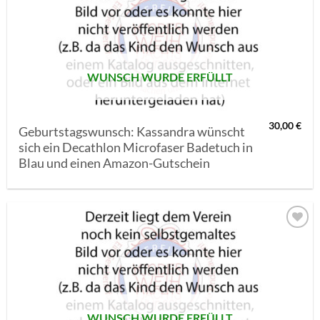
MERKLISTE
SETZEN
WUNSCH WURDE ERFÜLLT
30,00
€
Geburtstagswunsch: Kassandra wünscht
sich ein Decathlon Microfaser Badetuch in
Blau und einen Amazon-Gutschein
AUF MEINE
MERKLISTE
SETZEN
WUNSCH WURDE ERFÜLLT