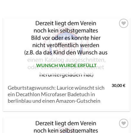
AUF MEINE
MERKLISTE
SETZEN
WUNSCH WURDE ERFÜLLT
30,00
€
Geburtstagswunsch: Laurice wünscht sich
ein Decathlon Microfaser Badetuch in
berlinblau und einen Amazon-Gutschein
AUF MEINE