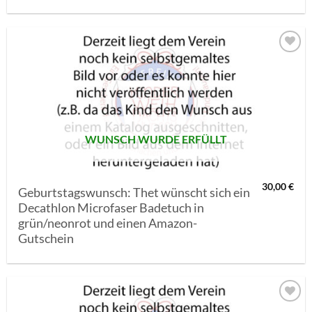
AUF MEINE
MERKLISTE
SETZEN
WUNSCH WURDE ERFÜLLT
30,00
€
Geburtstagswunsch: Thet wünscht sich ein
Decathlon Microfaser Badetuch in
grün/neonrot und einen Amazon-
Gutschein