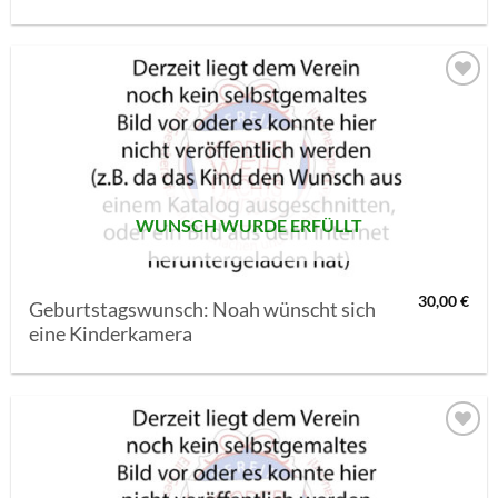
AUF MEINE
MERKLISTE
SETZEN
WUNSCH WURDE ERFÜLLT
30,00
€
Geburtstagswunsch: Noah wünscht sich
eine Kinderkamera
AUF MEINE
MERKLISTE
SETZEN