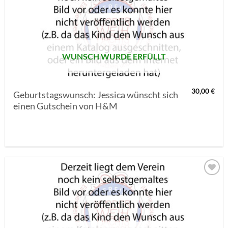
AUF MEINE
MERKLISTE
SETZEN
WUNSCH WURDE ERFÜLLT
30,00
€
Geburtstagswunsch: Jessica wünscht sich
einen Gutschein von H&M
AUF MEINE
MERKLISTE
SETZEN