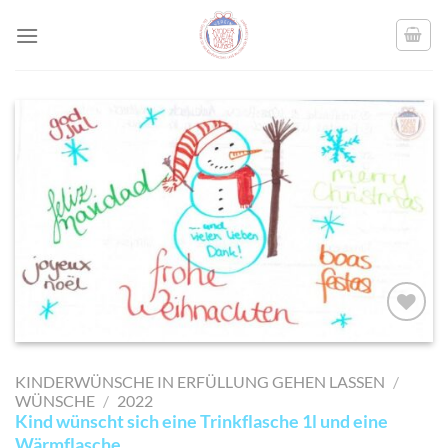
Skip
to
content
AUF MEINE
MERKLISTE
KINDERWÜNSCHE IN ERFÜLLUNG GEHEN LASSEN
/
SETZEN
WÜNSCHE
/
2022
Kind wünscht sich eine Trinkflasche 1l und eine
Wärmflasche