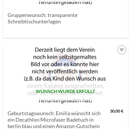
Gruppenwunsch: transparente
Schreibtischunterlagen
AUF MEINE
MERKLISTE
SETZEN
WUNSCH WURDE ERFÜLLT
30,00
€
Geburtstagswunsch: Emilia wünscht sich
ein Decathlon Microfaser Badetuch in
berlin blau und einen Amazon-Gutschein