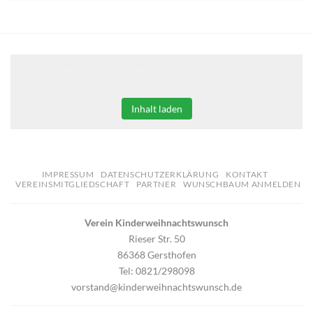
Klicken Sie auf den unteren Button, um den Inhalt von
erweiterungen.gooding.de zu laden.
Inhalt laden
IMPRESSUM
DATENSCHUTZERKLÄRUNG
KONTAKT
VEREINSMITGLIEDSCHAFT
PARTNER
WUNSCHBAUM ANMELDEN
Verein Kinderweihnachtswunsch
Rieser Str. 50
86368 Gersthofen
Tel: 0821/298098
vorstand@kinderweihnachtswunsch.de