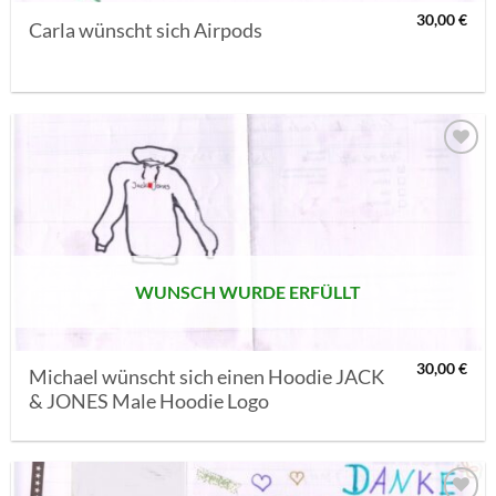
30,00
€
Carla wünscht sich Airpods
AUF MEINE
MERKLISTE
SETZEN
WUNSCH WURDE ERFÜLLT
30,00
€
Michael wünscht sich einen Hoodie JACK
& JONES Male Hoodie Logo