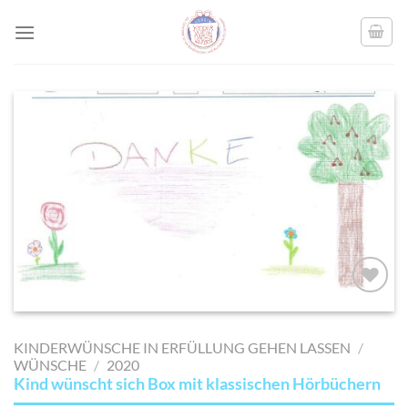
Skip
to
content
AUF MEINE
MERKLISTE
KINDERWÜNSCHE IN ERFÜLLUNG GEHEN LASSEN
/
SETZEN
WÜNSCHE
/
2020
Kind wünscht sich Box mit klassischen Hörbüchern