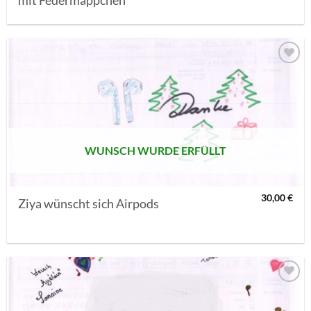
mit Federmäppchen
AUF MEINE
MERKLISTE
SETZEN
WUNSCH WURDE ERFÜLLT
30,00
€
Ziya wünscht sich Airpods
AUF MEINE
MERKLISTE