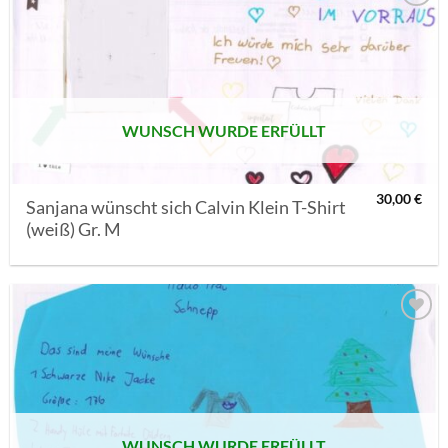
AUF MEINE
MERKLISTE
SETZEN
WUNSCH WURDE ERFÜLLT
30,00
€
Sanjana wünscht sich Calvin Klein T-Shirt
(weiß) Gr. M
AUF MEINE
MERKLISTE
SETZEN
WUNSCH WURDE ERFÜLLT