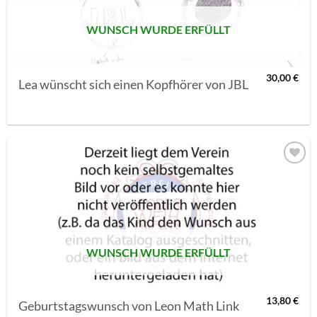
WUNSCH WURDE ERFÜLLT
30,00
€
Lea wünscht sich einen Kopfhörer von JBL
AUF MEINE
MERKLISTE
SETZEN
WUNSCH WURDE ERFÜLLT
13,80
€
Geburtstagswunsch von Leon Math Link