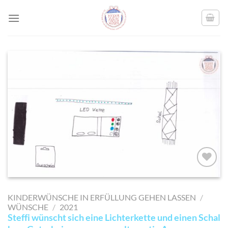
Skip
to
content
AUF MEINE
MERKLISTE
KINDERWÜNSCHE IN ERFÜLLUNG GEHEN LASSEN
/
SETZEN
WÜNSCHE
/
2021
Steffi wünscht sich eine Lichterkette und einen Schal