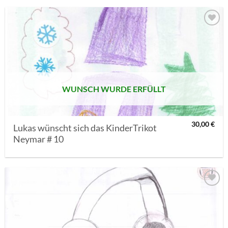
AUF MEINE
MERKLISTE
SETZEN
WUNSCH WURDE ERFÜLLT
30,00
€
Lukas wünscht sich das KinderTrikot
Neymar # 10
AUF MEINE
MERKLISTE
SETZEN