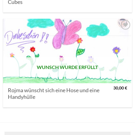
Cubes
AUF MEINE
MERKLISTE
SETZEN
WUNSCH WURDE ERFÜLLT
30,00
€
Rojma wünscht sich eine Hose und eine
Handyhülle