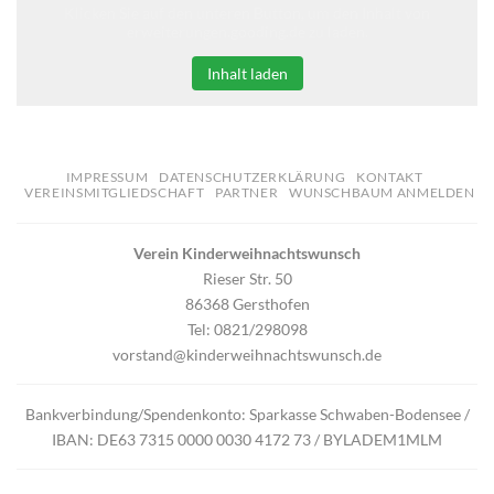
Klicken Sie auf den unteren Button, um den Inhalt von
erweiterungen.gooding.de zu laden.
Inhalt laden
IMPRESSUM
DATENSCHUTZERKLÄRUNG
KONTAKT
VEREINSMITGLIEDSCHAFT
PARTNER
WUNSCHBAUM ANMELDEN
Verein Kinderweihnachtswunsch
Rieser Str. 50
86368 Gersthofen
Tel: 0821/298098
vorstand@kinderweihnachtswunsch.de
Bankverbindung/Spendenkonto: Sparkasse Schwaben-Bodensee /
IBAN: DE63 7315 0000 0030 4172 73 / BYLADEM1MLM