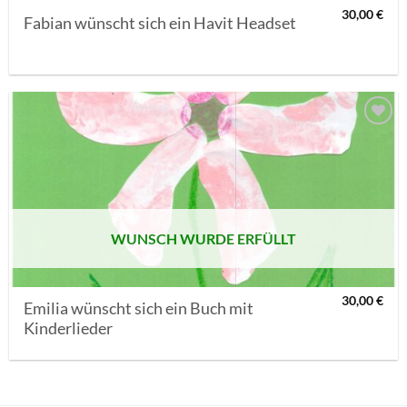
30,00
€
Fabian wünscht sich ein Havit Headset
AUF MEINE
MERKLISTE
SETZEN
WUNSCH WURDE ERFÜLLT
30,00
€
Emilia wünscht sich ein Buch mit
Kinderlieder