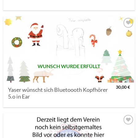
AUF MEINE
MERKLISTE
SETZEN
WUNSCH WURDE ERFÜLLT
30,00
€
Yaser wünscht sich Bluetoooth Kopfhörer
5.o in Ear
AUF MEINE
MERKLISTE