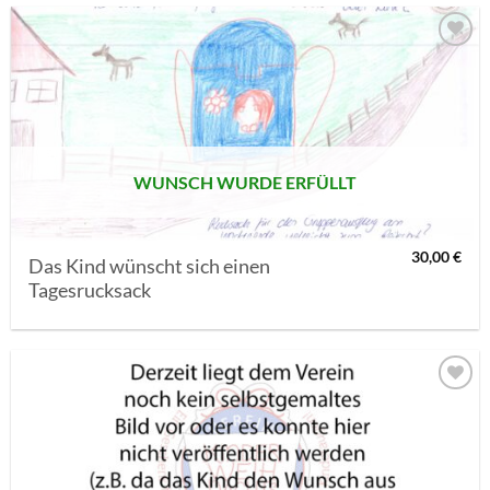
AUF MEINE
MERKLISTE
SETZEN
WUNSCH WURDE ERFÜLLT
30,00
€
Das Kind wünscht sich einen
Tagesrucksack
AUF MEINE
MERKLISTE
SETZEN