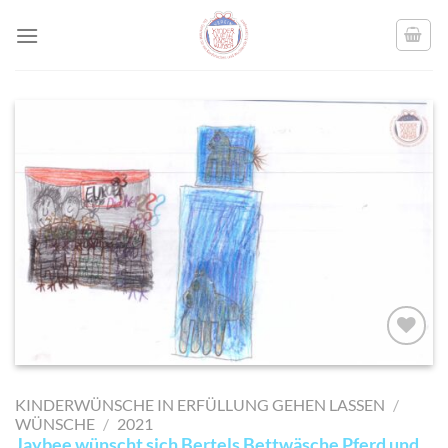
Skip
to
content
AUF MEINE
MERKLISTE
KINDERWÜNSCHE IN ERFÜLLUNG GEHEN LASSEN
/
SETZEN
WÜNSCHE
/
2021
Jaybee wünscht sich Bertels Bettwäsche Pferd und