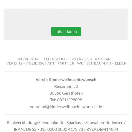
Klicken Sie auf den unteren Button, um den Inhalt von
erweiterungen.gooding.de zu laden.
Inhalt laden
IMPRESSUM
DATENSCHUTZERKLÄRUNG
KONTAKT
VEREINSMITGLIEDSCHAFT
PARTNER
WUNSCHBAUM ANMELDEN
Verein Kinderweihnachtswunsch
Rieser Str. 50
86368 Gersthofen
Tel: 0821/298098
vorstand@kinderweihnachtswunsch.de
Bankverbindung/Spendenkonto: Sparkasse Schwaben-Bodensee /
IBAN: DE63 7315 0000 0030 4172 73 / BYLADEM1MLM