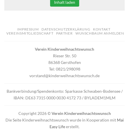
Inhalt laden
IMPRESSUM
DATENSCHUTZERKLÄRUNG
KONTAKT
VEREINSMITGLIEDSCHAFT
PARTNER
WUNSCHBAUM ANMELDEN
Verein Kinderweihnachtswunsch
Rieser Str. 50
86368 Gersthofen
Tel: 0821/298098
vorstand@kinderweihnachtswunsch.de
Bankverbindung/Spendenkonto: Sparkasse Schwaben-Bodensee /
IBAN: DE63 7315 0000 0030 4172 73 / BYLADEM1MLM
Copyright 2026 ©
Verein Kinderweihnachtswunsch
Die Seite Kinderweihnachtswunsch wurde in Kooperation mit
Mai
Easy Life
erstellt.