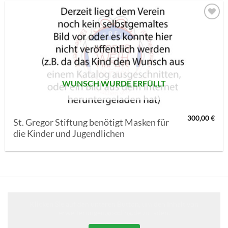
AUF MEINE
MERKLISTE
SETZEN
WUNSCH WURDE ERFÜLLT
300,00
€
St. Gregor Stiftung benötigt Masken für
die Kinder und Jugendlichen
Klicken Sie auf den unteren Button, um den Inhalt von
erweiterungen.gooding.de zu laden.