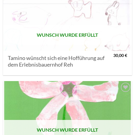
AUF MEINE
MERKLISTE
SETZEN
WUNSCH WURDE ERFÜLLT
30,00
€
Tamino wünscht sich eine Hofführung auf
dem Erlebnisbauernhof Reh
AUF MEINE
MERKLISTE
SETZEN
WUNSCH WURDE ERFÜLLT