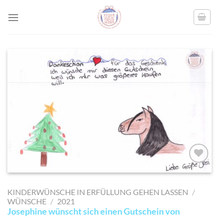
Skip
to
content
AUF MEINE
MERKLISTE
KINDERWÜNSCHE IN ERFÜLLUNG GEHEN LASSEN
/
SETZEN
WÜNSCHE
/
2021
Josephine wünscht sich einen Gutschein von