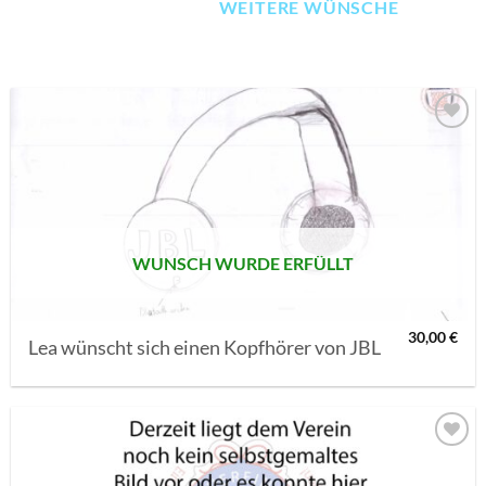
WEITERE WÜNSCHE
AUF MEINE
MERKLISTE
SETZEN
WUNSCH WURDE ERFÜLLT
30,00
€
Lea wünscht sich einen Kopfhörer von JBL
AUF MEINE
MERKLISTE