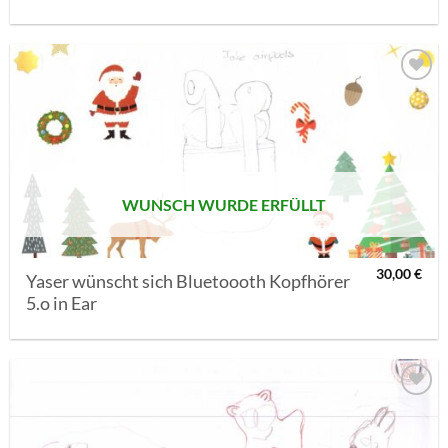
AUF MEINE
MERKLISTE
SETZEN
WUNSCH WURDE ERFÜLLT
30,00
€
Yaser wünscht sich Bluetoooth Kopfhörer
5.o in Ear
AUF MEINE
MERKLISTE
SETZEN