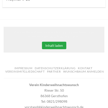
Klicken Sie auf den unteren Button, um den Inhalt von
erweiterungen.gooding.de zu laden.
Inhalt laden
IMPRESSUM
DATENSCHUTZERKLÄRUNG
KONTAKT
VEREINSMITGLIEDSCHAFT
PARTNER
WUNSCHBAUM ANMELDEN
Verein Kinderweihnachtswunsch
Rieser Str. 50
86368 Gersthofen
Tel: 0821/298098
vorstand@kinderweihnachtswunsch.de