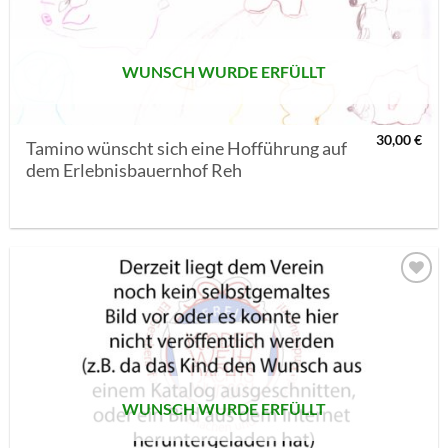
WUNSCH WURDE ERFÜLLT
30,00
€
Tamino wünscht sich eine Hofführung auf
dem Erlebnisbauernhof Reh
AUF MEINE
MERKLISTE
SETZEN
WUNSCH WURDE ERFÜLLT