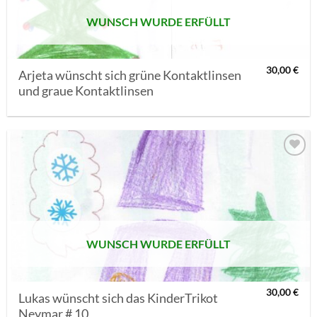
WUNSCH WURDE ERFÜLLT
30,00
€
Arjeta wünscht sich grüne Kontaktlinsen
und graue Kontaktlinsen
AUF MEINE
MERKLISTE
SETZEN
WUNSCH WURDE ERFÜLLT
30,00
€
Lukas wünscht sich das KinderTrikot
Neymar # 10