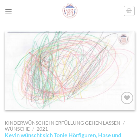
Skip
to
content
AUF MEINE
MERKLISTE
KINDERWÜNSCHE IN ERFÜLLUNG GEHEN LASSEN
/
SETZEN
WÜNSCHE
/
2021
Kevin wünscht sich Tonie Hörfiguren, Hase und