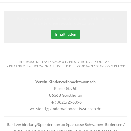
Klicken Sie auf den unteren Button, um den Inhalt von
erweiterungen.gooding.de zu laden.
Inhalt laden
IMPRESSUM
DATENSCHUTZERKLÄRUNG
KONTAKT
VEREINSMITGLIEDSCHAFT
PARTNER
WUNSCHBAUM ANMELDEN
Verein Kinderweihnachtswunsch
Rieser Str. 50
86368 Gersthofen
Tel: 0821/298098
vorstand@kinderweihnachtswunsch.de
Bankverbindung/Spendenkonto: Sparkasse Schwaben-Bodensee /