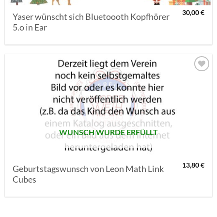
30,00
€
Yaser wünscht sich Bluetoooth Kopfhörer
5.o in Ear
AUF MEINE
MERKLISTE
SETZEN
WUNSCH WURDE ERFÜLLT
13,80
€
Geburtstagswunsch von Leon Math Link
Cubes