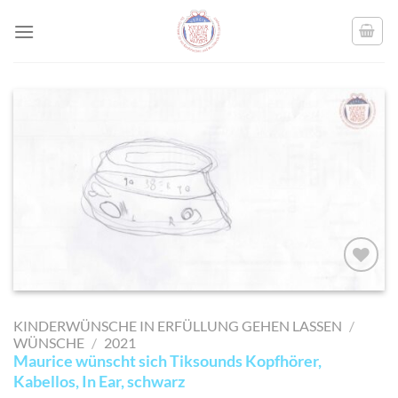
Skip
to
content
AUF MEINE
MERKLISTE
KINDERWÜNSCHE IN ERFÜLLUNG GEHEN LASSEN
/
SETZEN
WÜNSCHE
/
2021
Maurice wünscht sich Tiksounds Kopfhörer,
Kabellos, In Ear, schwarz