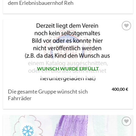
dem Erlebnisbauernhof Reh
AUF MEINE
MERKLISTE
SETZEN
WUNSCH WURDE ERFÜLLT
400,00
€
Die gesamte Gruppe wünscht sich
Fahrräder
AUF MEINE