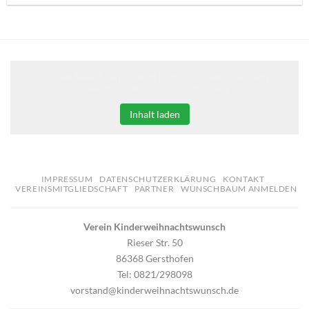
Klicken Sie auf den unteren Button, um den Inhalt von
erweiterungen.gooding.de zu laden.
Inhalt laden
IMPRESSUM
DATENSCHUTZERKLÄRUNG
KONTAKT
VEREINSMITGLIEDSCHAFT
PARTNER
WUNSCHBAUM ANMELDEN
Verein Kinderweihnachtswunsch
Rieser Str. 50
86368 Gersthofen
Tel: 0821/298098
vorstand@kinderweihnachtswunsch.de