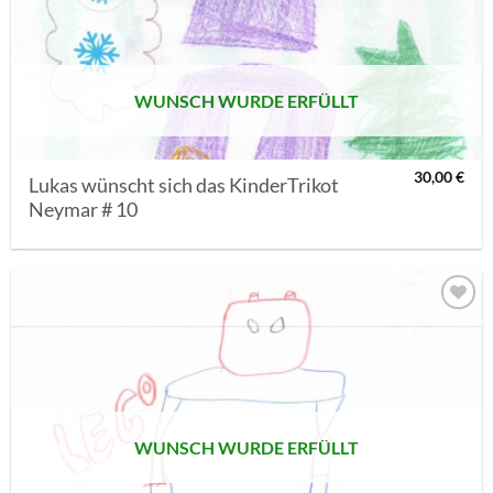
MERKLISTE
SETZEN
WUNSCH WURDE ERFÜLLT
30,00
€
Lukas wünscht sich das KinderTrikot
Neymar # 10
AUF MEINE
MERKLISTE
SETZEN
WUNSCH WURDE ERFÜLLT