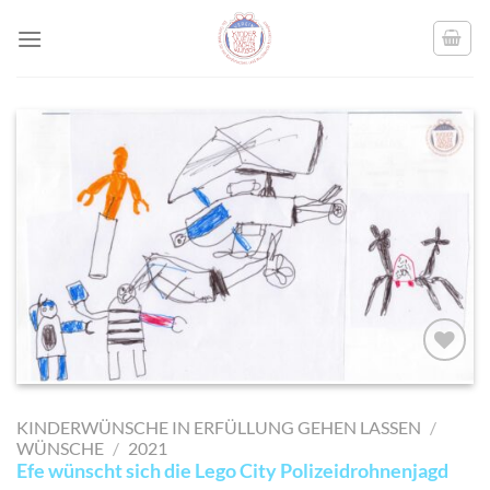
Skip
to
content
AUF MEINE
MERKLISTE
KINDERWÜNSCHE IN ERFÜLLUNG GEHEN LASSEN
/
SETZEN
WÜNSCHE
/
2021
Efe wünscht sich die Lego City Polizeidrohnenjagd