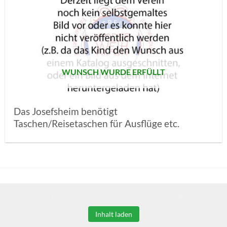
AUF MEINE
MERKLISTE
SETZEN
WUNSCH WURDE ERFÜLLT
Das Josefsheim benötigt
Taschen/Reisetaschen für Ausflüge etc.
Sie auf den unteren Button, um den Inhalt von erweiterungen.gooding.de 
Inhalt laden