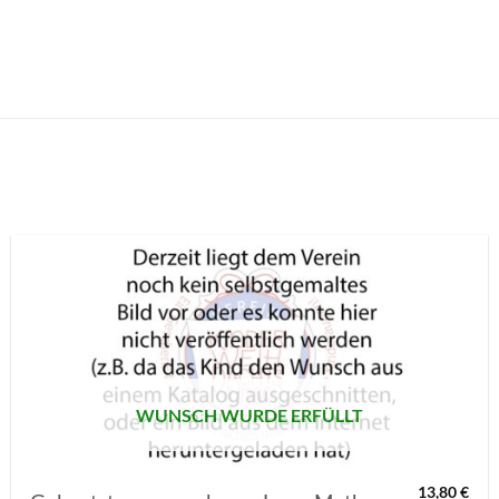
AUF MEINE
MERKLISTE
SETZEN
WUNSCH WURDE ERFÜLLT
13,80
€