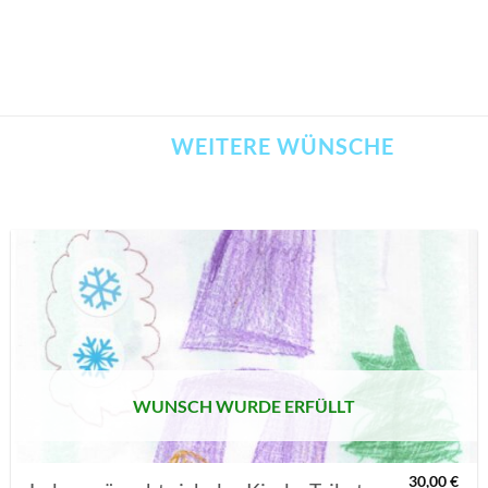
WEITERE WÜNSCHE
AUF MEINE
MERKLISTE
SETZEN
WUNSCH WURDE ERFÜLLT
30,00
€