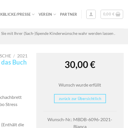
0,00
€
KBLICKE/PRESSE
VEREIN
PARTNER
 Sie mit Ihrer (Sach-)Spende Kinderwünsche wahr werden lassen .
SCHE
/
2021
d das Buch
30,00
€
Wunsch wurde erfüllt
Schachbrett
zurück zur Übersichtlich
bo Stress
Wunsch-Nr.: MBDB-6096-2021-
 (Enthält die
Bianca