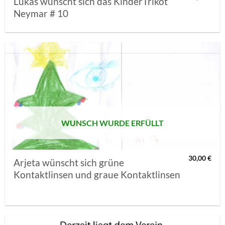
Lukas wünscht sich das KinderTrikot
Neymar # 10
AUF MEINE
MERKLISTE
SETZEN
WUNSCH WURDE ERFÜLLT
30,00
€
Arjeta wünscht sich grüne
Kontaktlinsen und graue Kontaktlinsen