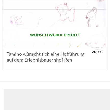
AUF MEINE
MERKLISTE
SETZEN
WUNSCH WURDE ERFÜLLT
30,00
€
Tamino wünscht sich eine Hofführung
auf dem Erlebnisbauernhof Reh
Klicken 