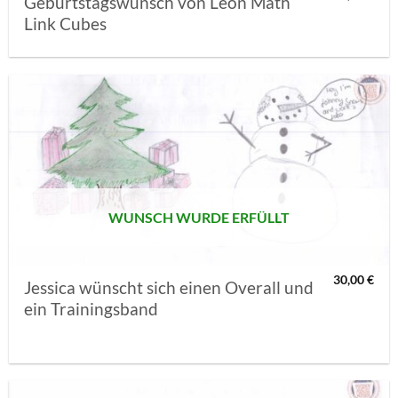
Geburtstagswunsch von Leon Math
Link Cubes
AUF MEINE
MERKLISTE
SETZEN
WUNSCH WURDE ERFÜLLT
30,00
€
Jessica wünscht sich einen Overall und
ein Trainingsband