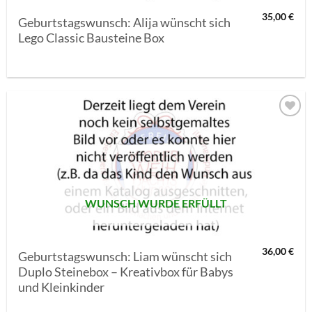
35,00
€
Geburtstagswunsch: Alija wünscht sich
Lego Classic Bausteine Box
AUF MEINE
MERKLISTE
SETZEN
WUNSCH WURDE ERFÜLLT
36,00
€
Geburtstagswunsch: Liam wünscht sich
Duplo Steinebox – Kreativbox für Babys
und Kleinkinder