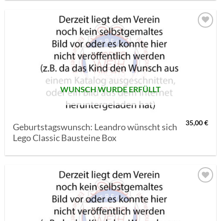
AUF MEINE
MERKLISTE
SETZEN
WUNSCH WURDE ERFÜLLT
35,00
€
Geburtstagswunsch: Leandro wünscht sich
Lego Classic Bausteine Box
AUF MEINE
MERKLISTE
SETZEN