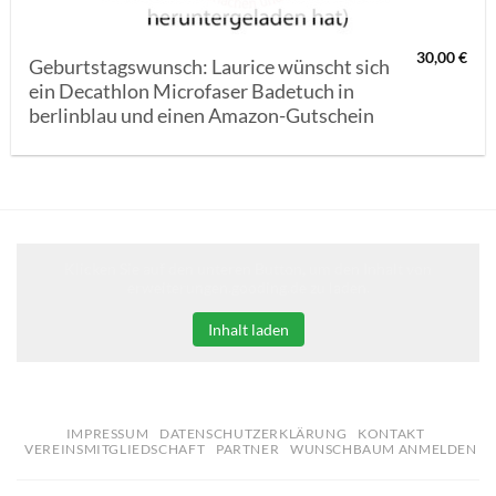
30,00
€
Geburtstagswunsch: Laurice wünscht sich
ein Decathlon Microfaser Badetuch in
berlinblau und einen Amazon-Gutschein
Klicken Sie auf den unteren Button, um den Inhalt von
erweiterungen.gooding.de zu laden.
Inhalt laden
IMPRESSUM
DATENSCHUTZERKLÄRUNG
KONTAKT
VEREINSMITGLIEDSCHAFT
PARTNER
WUNSCHBAUM ANMELDEN