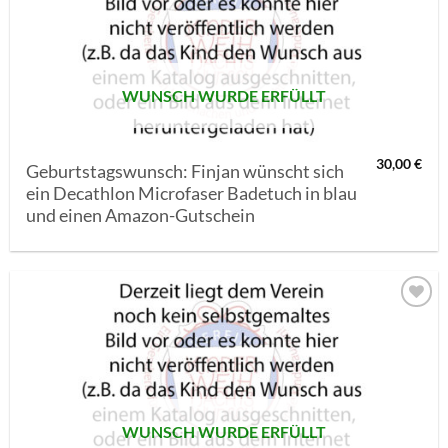
MERKLISTE
SETZEN
WUNSCH WURDE ERFÜLLT
30,00
€
Geburtstagswunsch: Finjan wünscht sich
ein Decathlon Microfaser Badetuch in blau
und einen Amazon-Gutschein
AUF MEINE
MERKLISTE
SETZEN
WUNSCH WURDE ERFÜLLT