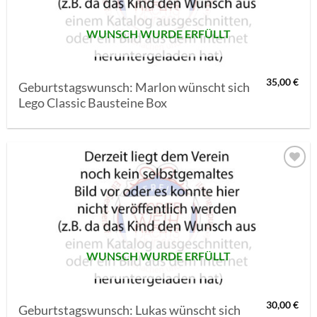
WUNSCH WURDE ERFÜLLT
35,00
€
Geburtstagswunsch: Marlon wünscht sich
Lego Classic Bausteine Box
AUF MEINE
MERKLISTE
SETZEN
WUNSCH WURDE ERFÜLLT
30,00
€
Geburtstagswunsch: Lukas wünscht sich