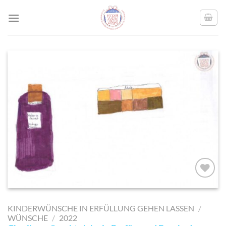
Skip
to
content
AUF MEINE
MERKLISTE
KINDERWÜNSCHE IN ERFÜLLUNG GEHEN LASSEN
/
SETZEN
WÜNSCHE
/
2022